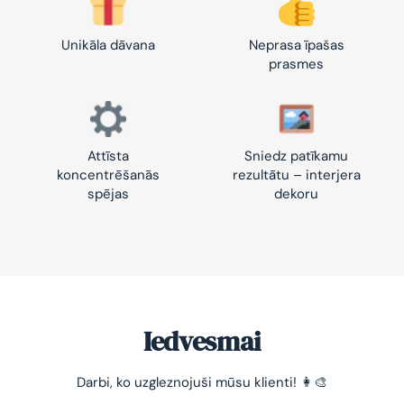
Unikāla dāvana
Neprasa īpašas
prasmes
Attīsta
Sniedz patīkamu
koncentrēšanās
rezultātu – interjera
spējas
dekoru
Iedvesmai
Darbi, ko uzgleznojuši mūsu klienti! 👩‍🎨