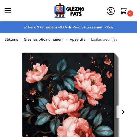
0
✅ Pērc 2 un saņem -10% 🔥 Pērc 3+ un saņem -15%
Sākums
Gleznas pēc numuriem
Apzeltīts
Izcilas peonijas
/
/
/