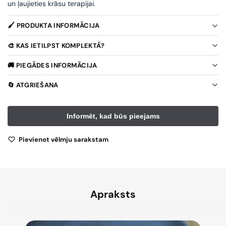
un ļaujieties krāsu terapijai.
🖌️ PRODUKTA INFORMĀCIJA
🎨 KAS IETILPST KOMPLEKTĀ?
🚚 PIEGĀDES INFORMĀCIJA
🔄 ATGRIEŠANA
Pievienot vēlmju sarakstam
Apraksts