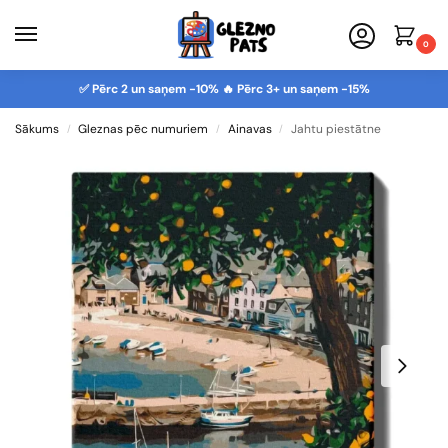
0
✅ Pērc 2 un saņem -10% 🔥 Pērc 3+ un saņem -15%
Sākums
Gleznas pēc numuriem
Ainavas
Jahtu piestātne
/
/
/