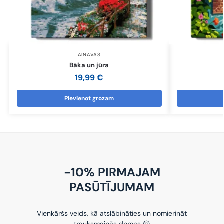
AINAVAS
Bāka un jūra
19,99
€
Pievienot grozam
-10% PIRMAJAM
PASŪTĪJUMAM
Vienkāršs veids, kā atslābināties un nomierināt
trauksmainās domas 😌