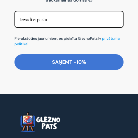
Pierakstoties jaunumiem, es piekrītu GleznoPats.lv
privātuma
politikai.
SAŅEMT -10%