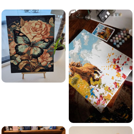
trauksmainās domas 😌
Esmu iepazinies ar GleznoPats.lv privātuma politiku un
piekrītu tai
GleznoPats.lv
Privātuma politika
SAŅEMT -10%