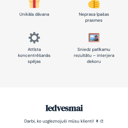
Unikāla dāvana
Neprasa īpašas
prasmes
Attīsta
Sniedz patīkamu
koncentrēšanās
rezultātu – interjera
spējas
dekoru
Iedvesmai
-10% pirmajam pasūtījumam
Darbi, ko uzgleznojuši mūsu klienti! 👩‍🎨
Vienkāršs veids, kā atslābināties un nomierināt