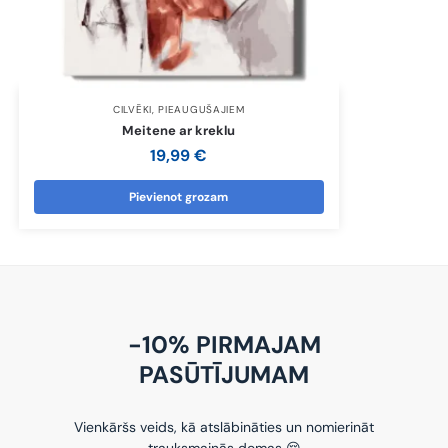
CILVĒKI
,
PIEAUGUŠAJIEM
Meitene ar kreklu
19,99
€
Pievienot grozam
-10% PIRMAJAM
PASŪTĪJUMAM
Vienkāršs veids, kā atslābināties un nomierināt
trauksmainās domas 😌