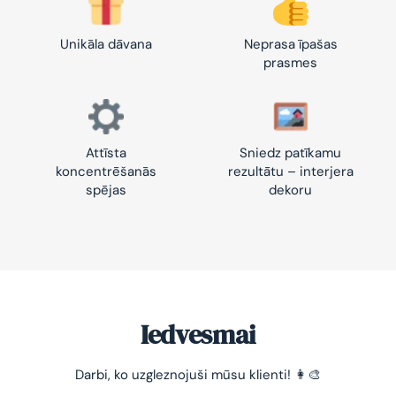
Unikāla dāvana
Neprasa īpašas
prasmes
Attīsta
Sniedz patīkamu
koncentrēšanās
rezultātu – interjera
spējas
dekoru
Iedvesmai
Darbi, ko uzgleznojuši mūsu klienti! 👩‍🎨