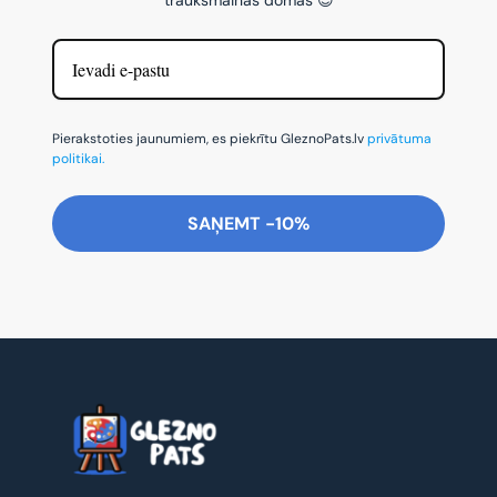
Pierakstoties jaunumiem, es piekrītu GleznoPats.lv
privātuma
politikai.
SAŅEMT -10%