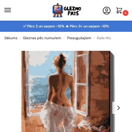
0
✅ Pērc 2 un saņem -10% 🔥 Pērc 3+ un saņem -15%
Sākums
Gleznas pēc numuriem
Pieaugušajiem
Kails rīts
/
/
/