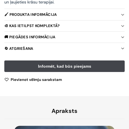
un ļaujieties krāsu terapijai.
🖌️ PRODUKTA INFORMĀCIJA
🎨 KAS IETILPST KOMPLEKTĀ?
🚚 PIEGĀDES INFORMĀCIJA
🔄 ATGRIEŠANA
Pievienot vēlmju sarakstam
Apraksts