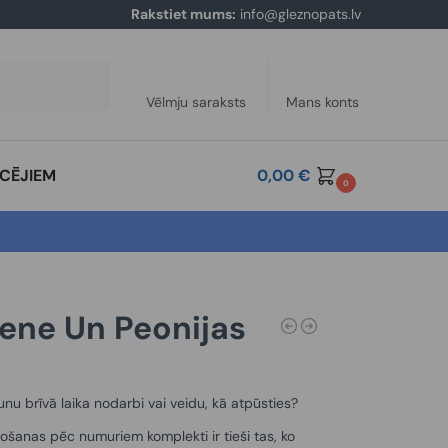
Rakstiet mums:
info@gleznopats.lv
Meklēt
Vēlmju saraksts
Mans konts
ĀCĒJIEM
0,00
€
0
ene Un Peonijas
unu brīvā laika nodarbi vai veidu, kā atpūsties?
ošanas pēc numuriem komplekti ir tieši tas, ko