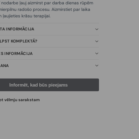
ī nodarbe ļauj aizmirst par darba dienas rūpēm
ierpilnu radošo procesu. Aizmirstiet par laika
ļaujieties krāsu terapijai.
KTA INFORMĀCIJA
TILPST KOMPLEKTĀ?
ES INFORMĀCIJA
ŠANA
ot vēlmju sarakstam