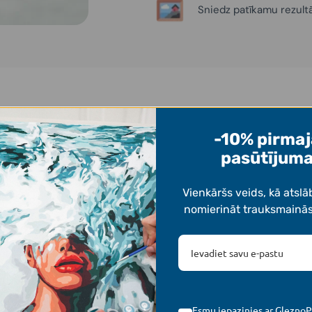
Sniedz patīkamu rezult
Iedvesmai
-10% pirma
Darbi, ko uzgleznojuši mūsu klienti! 👩‍🎨
pasūtījum
Vienkāršs veids, kā atslā
nomierināt trauksmainā
Esmu iepazinies ar GleznoP