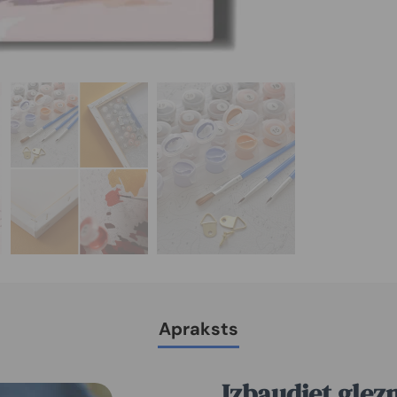
Apraksts
Izbaudiet glez