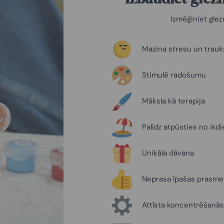
Izmēģiniet gle
Mazina stresu un trau
Stimulē radošumu
Māksla kā terapija
Palīdz atpūsties no ikd
Unikāla dāvana
Neprasa īpašas prasme
Attīsta koncentrēšanās