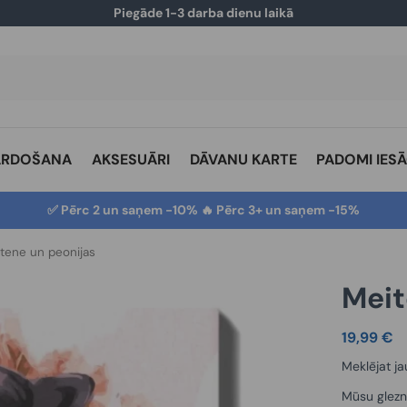
Piegāde 1-3 darba dienu laikā
ĀRDOŠANA
AKSESUĀRI
DĀVANU KARTE
PADOMI IES
✅ Pērc 2 un saņem -10% 🔥 Pērc 3+ un saņem -15%
tene un peonijas
Meit
19,99
€
Meklējat ja
Mūsu glezn