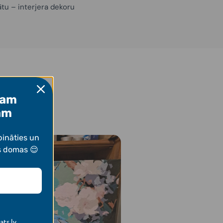
ātu – interjera dekoru
jam
am
bināties un
s domas 😌
ats.lv