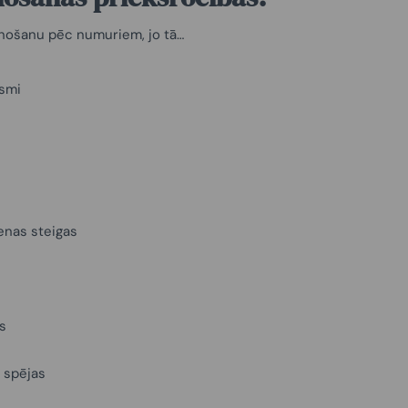
znošanu pēc numuriem, jo tā…
ksmi
ienas steigas
s
 spējas