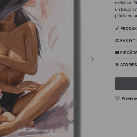
meklējat. Š
un baudīt m
plūdumu un 
🖌️ PRODU
🎨 KAS IE
🚚 PIEGĀD
🔄 ATGRIE
Pievien