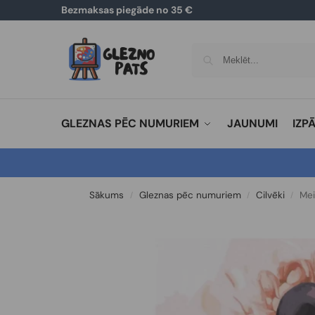
Bezmaksas piegāde no 35 €
GLEZNAS PĒC NUMURIEM
JAUNUMI
IZP
Sākums
Gleznas pēc numuriem
Cilvēki
Mei
/
/
/