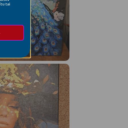
tu tai
%