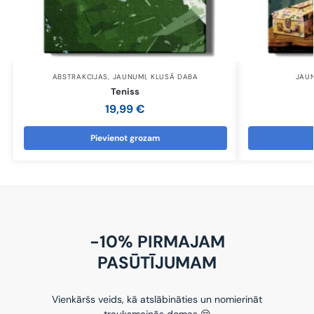
ABSTRAKCIJAS
,
JAUNUMI
,
KLUSĀ DABA
JAU
Teniss
19,99
€
Pievienot grozam
-10% PIRMAJAM
PASŪTĪJUMAM
Vienkāršs veids, kā atslābināties un nomierināt
trauksmainās domas 😌