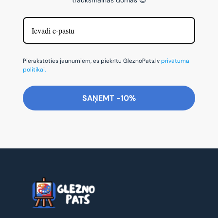
Pierakstoties jaunumiem, es piekrītu GleznoPats.lv
privātuma
politikai.
SAŅEMT -10%