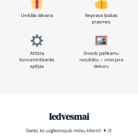
Unikāla dāvana
Neprasa īpašas
prasmes
Attīsta
Sniedz patīkamu
koncentrēšanās
rezultātu – interjera
spējas
dekoru
Iedvesmai
Darbi, ko uzgleznojuši mūsu klienti! 👩‍🎨