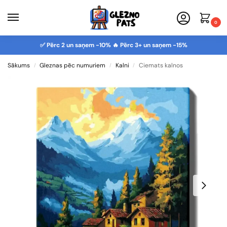
0
✅ Pērc 2 un saņem -10% 🔥 Pērc 3+ un saņem -15%
Sākums
Gleznas pēc numuriem
Kalni
Ciemats kalnos
/
/
/