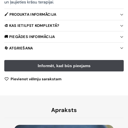
un ļaujieties krāsu terapijai.
🖌️ PRODUKTA INFORMĀCIJA
🎨 KAS IETILPST KOMPLEKTĀ?
🚚 PIEGĀDES INFORMĀCIJA
🔄 ATGRIEŠANA
Pievienot vēlmju sarakstam
Apraksts