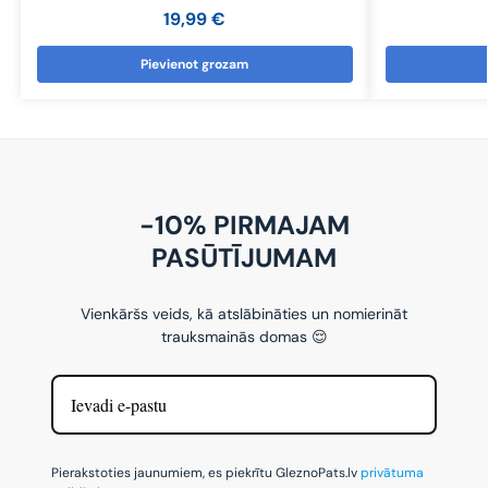
19,99
€
Pievienot grozam
-10% PIRMAJAM
PASŪTĪJUMAM
Vienkāršs veids, kā atslābināties un nomierināt
trauksmainās domas 😌
Pierakstoties jaunumiem, es piekrītu GleznoPats.lv
privātuma