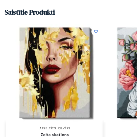
Saistītie Produkti
APZELTĪTS
,
CILVĒKI
Zelta skatiens