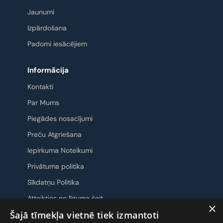
Jaunumi
Izpārdošana
Padomi iesācējiem
Informācija
Kontakti
Par Mums
Piegādes nosacījumi
Preču Atgriešana
Iepirkuma Noteikumi
Privātuma politika
Sīkdatņu Politika
Atteikties no līguma šeit
×
Šajā tīmekļa vietnē tiek izmantoti
Sazināsimies