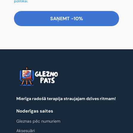
politikai.
SAŅEMT -10%
Mierīga radošā terapija straujajam dzīves ritmam!
Noderīgas saites
Gleznas pēc numuriem
Aksesuāri