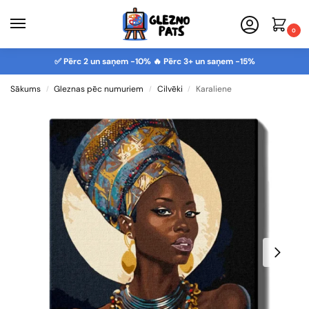
0
✅ Pērc 2 un saņem -10% 🔥 Pērc 3+ un saņem -15%
Sākums
Gleznas pēc numuriem
Cilvēki
Karaliene
/
/
/