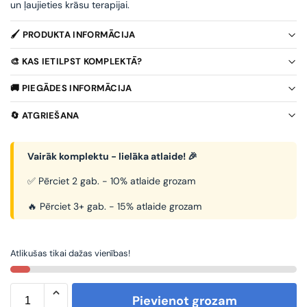
un ļaujieties krāsu terapijai.
🖌️ PRODUKTA INFORMĀCIJA
🎨 KAS IETILPST KOMPLEKTĀ?
🚚 PIEGĀDES INFORMĀCIJA
🔄 ATGRIEŠANA
Vairāk komplektu - lielāka atlaide! 🎉
✅ Pērciet 2 gab. - 10% atlaide grozam
🔥 Pērciet 3+ gab. - 15% atlaide grozam
Atlikušas tikai dažas vienības!
Pievienot grozam