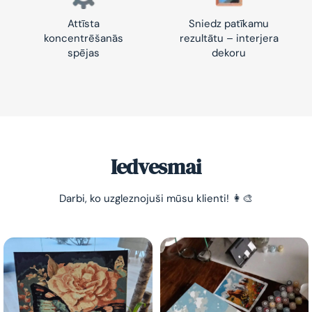
Attīsta
Sniedz patīkamu
koncentrēšanās
rezultātu – interjera
spējas
dekoru
-10% pirmajam pasūtījumam
Vienkāršs veids, kā atslābināties un nomierināt
trauksmainās domas 😌
Iedvesmai
Darbi, ko uzgleznojuši mūsu klienti! 👩‍🎨
Esmu iepazinies ar GleznoPats.lv privātuma politiku un
piekrītu tai
GleznoPats.lv
Privātuma politika
SAŅEMT -10%