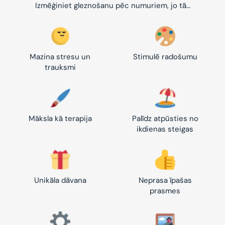
Izmēģiniet gleznošanu pēc numuriem, jo tā…
Mazina stresu un
Stimulē radošumu
trauksmi
Māksla kā terapija
Palīdz atpūsties no
ikdienas steigas
Unikāla dāvana
Neprasa īpašas
prasmes