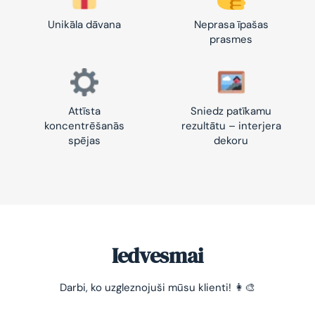
Unikāla dāvana
Neprasa īpašas
prasmes
Attīsta
Sniedz patīkamu
koncentrēšanās
rezultātu – interjera
spējas
dekoru
Iedvesmai
Darbi, ko uzgleznojuši mūsu klienti! 👩‍🎨