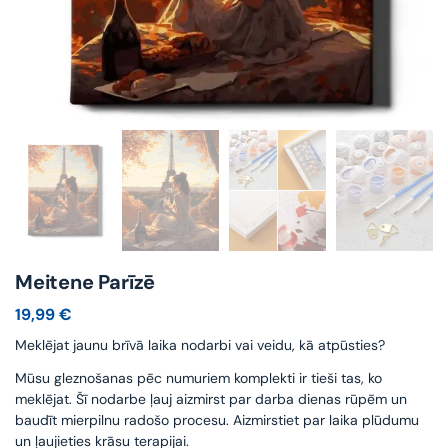
Meitene Parīzē
19,99
€
Meklējat jaunu brīvā laika nodarbi vai veidu, kā atpūsties?
Mūsu gleznošanas pēc numuriem komplekti ir tieši tas, ko
meklējat. Šī nodarbe ļauj aizmirst par darba dienas rūpēm un
baudīt mierpilnu radošo procesu. Aizmirstiet par laika plūdumu
un ļaujieties krāsu terapijai.