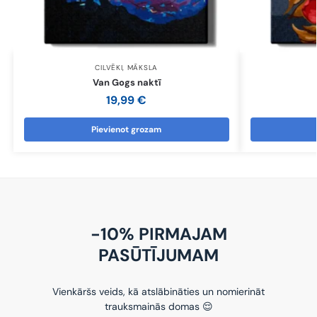
CILVĒKI
,
MĀKSLA
Van Gogs naktī
19,99
€
Pievienot grozam
-10% PIRMAJAM
PASŪTĪJUMAM
Vienkāršs veids, kā atslābināties un nomierināt
trauksmainās domas 😌