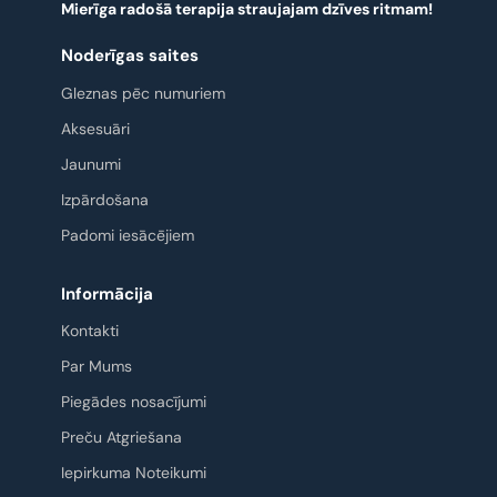
Mierīga radošā terapija straujajam dzīves ritmam!
Noderīgas saites
Gleznas pēc numuriem
Aksesuāri
Jaunumi
Izpārdošana
Padomi iesācējiem
Informācija
Kontakti
Par Mums
Piegādes nosacījumi
Preču Atgriešana
Iepirkuma Noteikumi