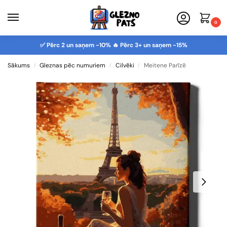
0
✅ Pērc 2 un saņem -10% 🔥 Pērc 3+ un saņem -15%
Sākums
Gleznas pēc numuriem
Cilvēki
Meitene Parīzē
/
/
/