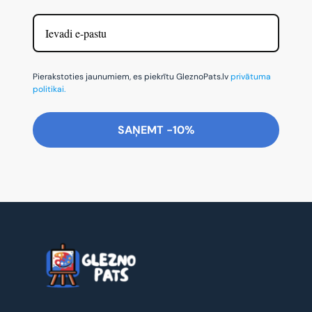
Pierakstoties jaunumiem, es piekrītu GleznoPats.lv
privātuma
politikai.
SAŅEMT -10%