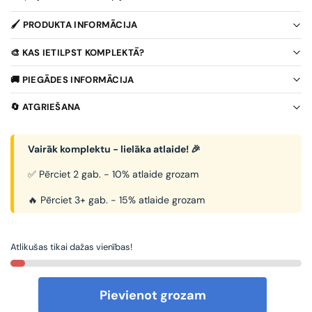
🖌️ PRODUKTA INFORMĀCIJA
🎨 KAS IETILPST KOMPLEKTĀ?
🚚 PIEGĀDES INFORMĀCIJA
🔄 ATGRIEŠANA
Vairāk komplektu - lielāka atlaide! 🎉
✅ Pērciet 2 gab. - 10% atlaide grozam
🔥 Pērciet 3+ gab. - 15% atlaide grozam
Atlikušas tikai dažas vienības!
Pievienot grozam