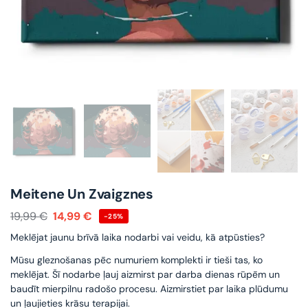
Meitene Un Zvaigznes
19,99
€
14,99
€
-25%
Meklējat jaunu brīvā laika nodarbi vai veidu, kā atpūsties?
Mūsu gleznošanas pēc numuriem komplekti ir tieši tas, ko
meklējat. Šī nodarbe ļauj aizmirst par darba dienas rūpēm un
baudīt mierpilnu radošo procesu. Aizmirstiet par laika plūdumu
un ļaujieties krāsu terapijai.