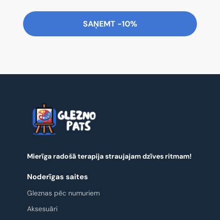
SAŅEMT -10%
Mierīga radošā terapija straujajam dzīves ritmam!
Noderīgas saites
Gleznas pēc numuriem
Aksesuāri