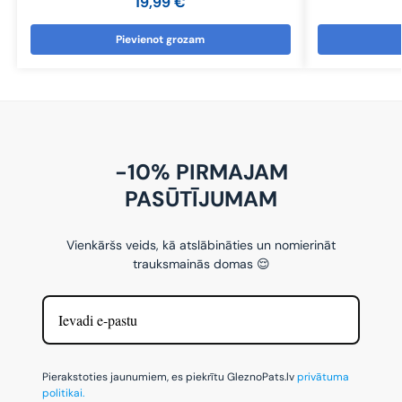
19,99
€
Pievienot grozam
-10% PIRMAJAM
PASŪTĪJUMAM
Vienkāršs veids, kā atslābināties un nomierināt
trauksmainās domas 😌
Pierakstoties jaunumiem, es piekrītu GleznoPats.lv
privātuma
politikai.