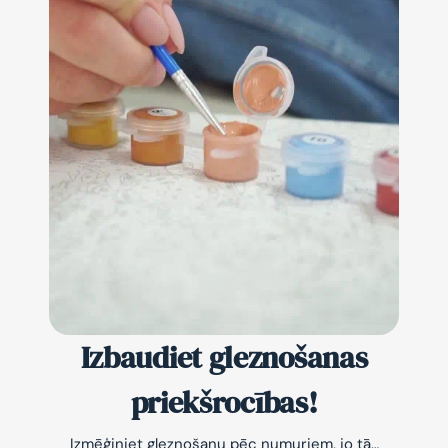
Izbaudiet gleznošanas
priekšrocības!
Izmēģiniet gleznošanu pēc numuriem, jo tā…