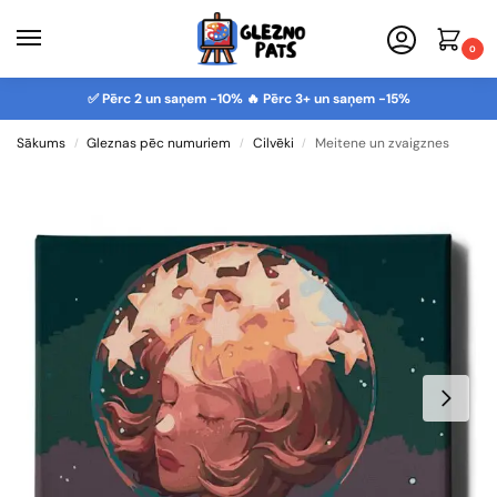
0
✅ Pērc 2 un saņem -10% 🔥 Pērc 3+ un saņem -15%
Sākums
Gleznas pēc numuriem
Cilvēki
Meitene un zvaigznes
/
/
/