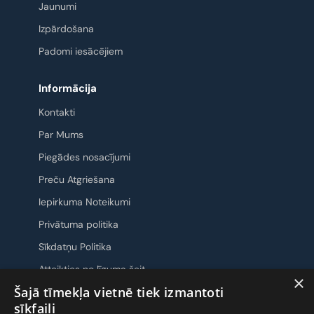
Jaunumi
Izpārdošana
Padomi iesācējiem
Informācija
Kontakti
Par Mums
Piegādes nosacījumi
Preču Atgriešana
Iepirkuma Noteikumi
Privātuma politika
Sīkdatņu Politika
Atteikties no līguma šeit
×
Šajā tīmekļa vietnē tiek izmantoti
Sazināsimies
sīkfaili