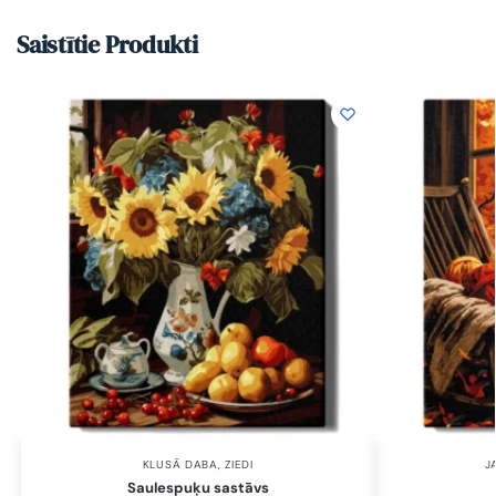
Saistītie Produkti
KLUSĀ DABA
,
ZIEDI
J
Saulespuķu sastāvs