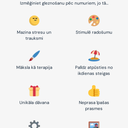
Izmēģiniet gleznošanu pēc numuriem, jo tā…
Mazina stresu un
Stimulē radošumu
trauksmi
Māksla kā terapija
Palīdz atpūsties no
ikdienas steigas
Unikāla dāvana
Neprasa īpašas
prasmes