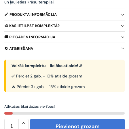
un ļaujieties krāsu terapijai.
🖌️ PRODUKTA INFORMĀCIJA
🎨 KAS IETILPST KOMPLEKTĀ?
🚚 PIEGĀDES INFORMĀCIJA
🔄 ATGRIEŠANA
Vairāk komplektu - lielāka atlaide! 🎉
✅ Pērciet 2 gab. - 10% atlaide grozam
🔥 Pērciet 3+ gab. - 15% atlaide grozam
Atlikušas tikai dažas vienības!
Pievienot grozam