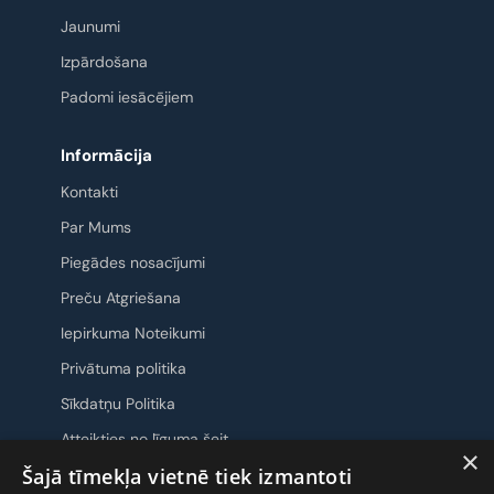
Jaunumi
Izpārdošana
Padomi iesācējiem
Informācija
Kontakti
Par Mums
Piegādes nosacījumi
Preču Atgriešana
Iepirkuma Noteikumi
Privātuma politika
Sīkdatņu Politika
Atteikties no līguma šeit
×
Šajā tīmekļa vietnē tiek izmantoti
Sazināsimies