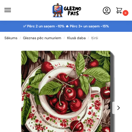
0
✅ Pērc 2 un saņem -10% 🔥 Pērc 3+ un saņem -15%
Sākums
Gleznas pēc numuriem
Klusā daba
Ķirši
/
/
/