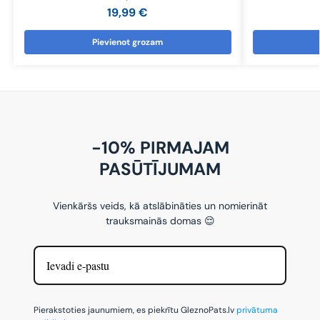
19,99
€
Pievienot grozam
-10% PIRMAJAM
PASŪTĪJUMAM
Vienkāršs veids, kā atslābināties un nomierināt
trauksmainās domas 😌
Pierakstoties jaunumiem, es piekrītu GleznoPats.lv
privātuma