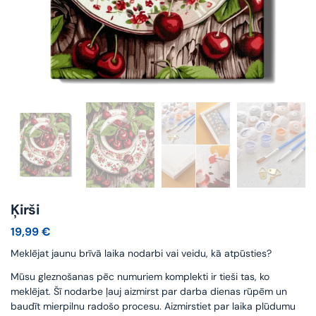
Ķirši
19,99
€
Meklējat jaunu brīvā laika nodarbi vai veidu, kā atpūsties?
Mūsu gleznošanas pēc numuriem komplekti ir tieši tas, ko
meklējat. Šī nodarbe ļauj aizmirst par darba dienas rūpēm un
baudīt mierpilnu radošo procesu. Aizmirstiet par laika plūdumu