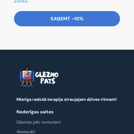
politikai.
SAŅEMT -10%
Mierīga radošā terapija straujajam dzīves ritmam!
Noderīgas saites
Gleznas pēc numuriem
Aksesuāri