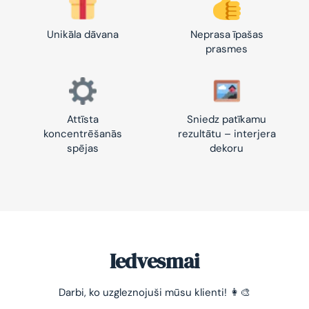
Unikāla dāvana
Neprasa īpašas
prasmes
Attīsta
Sniedz patīkamu
koncentrēšanās
rezultātu – interjera
spējas
dekoru
Iedvesmai
Darbi, ko uzgleznojuši mūsu klienti! 👩‍🎨