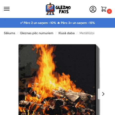
0
✅ Pērc 2 un saņem -10% 🔥 Pērc 3+ un saņem -15%
Sākums
Gleznas pēc numuriem
Klusā daba
Metāllūžņi
/
/
/