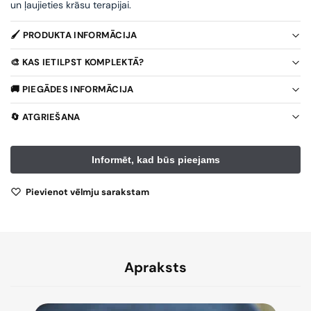
un ļaujieties krāsu terapijai.
🖌️ PRODUKTA INFORMĀCIJA
🎨 KAS IETILPST KOMPLEKTĀ?
🚚 PIEGĀDES INFORMĀCIJA
🔄 ATGRIEŠANA
Pievienot vēlmju sarakstam
Apraksts