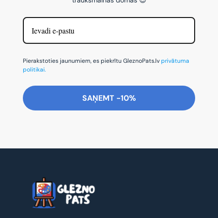
Pierakstoties jaunumiem, es piekrītu GleznoPats.lv
privātuma
politikai.
SAŅEMT -10%