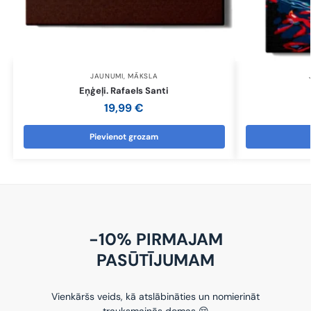
JAUNUMI
,
MĀKSLA
Eņģeļi. Rafaels Santi
19,99
€
Pievienot grozam
-10% PIRMAJAM
PASŪTĪJUMAM
Vienkāršs veids, kā atslābināties un nomierināt
trauksmainās domas 😌