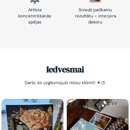
Attīsta
Sniedz patīkamu
koncentrēšanās
rezultātu – interjera
spējas
dekoru
-10% pirmajam pasūtījumam
Vienkāršs veids, kā atslābināties un nomierināt
trauksmainās domas 😌
Iedvesmai
Darbi, ko uzgleznojuši mūsu klienti! 👩‍🎨
Esmu iepazinies ar GleznoPats.lv privātuma politiku un
piekrītu tai
GleznoPats.lv
Privātuma politika
SAŅEMT -10%