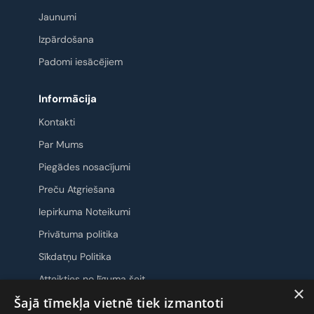
Jaunumi
Izpārdošana
Padomi iesācējiem
Informācija
Kontakti
Par Mums
Piegādes nosacījumi
Preču Atgriešana
Iepirkuma Noteikumi
Privātuma politika
Sīkdatņu Politika
Atteikties no līguma šeit
×
Šajā tīmekļa vietnē tiek izmantoti
Sazināsimies