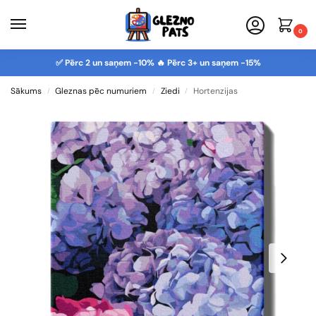
0
✅ Pērc 2 un saņem -10% 🔥 Pērc 3+ un saņem -15%
Sākums
Gleznas pēc numuriem
Ziedi
Hortenzijas
/
/
/