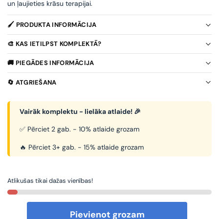
un ļaujieties krāsu terapijai.
🖌️ PRODUKTA INFORMĀCIJA
🎨 KAS IETILPST KOMPLEKTĀ?
🚚 PIEGĀDES INFORMĀCIJA
🔄 ATGRIEŠANA
Vairāk komplektu - lielāka atlaide! 🎉
✅ Pērciet 2 gab. - 10% atlaide grozam
🔥 Pērciet 3+ gab. - 15% atlaide grozam
Atlikušas tikai dažas vienības!
Pievienot grozam