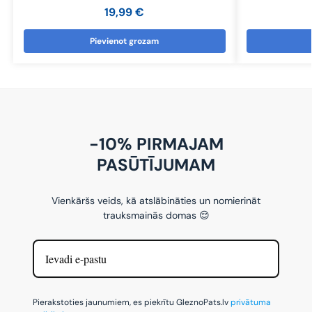
19,99
€
Pievienot grozam
-10% PIRMAJAM
PASŪTĪJUMAM
Vienkāršs veids, kā atslābināties un nomierināt
trauksmainās domas 😌
Pierakstoties jaunumiem, es piekrītu GleznoPats.lv
privātuma