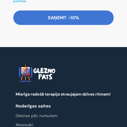
politikai.
SAŅEMT -10%
Mierīga radošā terapija straujajam dzīves ritmam!
Noderīgas saites
Gleznas pēc numuriem
Aksesuāri