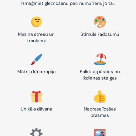
Izmēģiniet gleznošanu pēc numuriem, jo tā…
Mazina stresu un
Stimulē radošumu
trauksmi
Māksla kā terapija
Palīdz atpūsties no
ikdienas steigas
Unikāla dāvana
Neprasa īpašas
prasmes