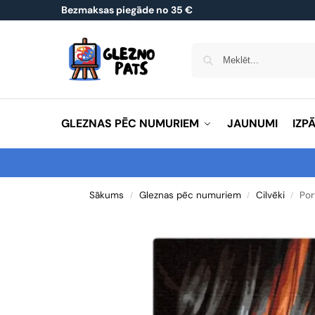
Bezmaksas piegāde no 35 €
GLEZNAS PĒC NUMURIEM
JAUNUMI
IZP
Sākums
Gleznas pēc numuriem
Cilvēki
Por
/
/
/