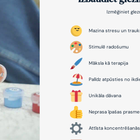
Izmēģiniet gle
Mazina stresu un trau
Stimulē radošumu
Māksla kā terapija
Palīdz atpūsties no ikd
Unikāla dāvana
Neprasa īpašas prasme
Attīsta koncentrēšanās