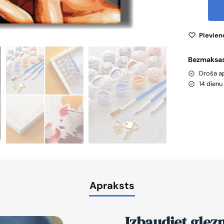
Pievien
Bezmaksas
Droša 
14 dien
Apraksts
Izbaudiet glez