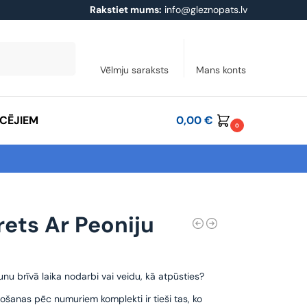
Rakstiet mums:
info@gleznopats.lv
Meklēt
Vēlmju saraksts
Mans konts
ĀCĒJIEM
0,00
€
0
rets Ar Peoniju
unu brīvā laika nodarbi vai veidu, kā atpūsties?
ošanas pēc numuriem komplekti ir tieši tas, ko