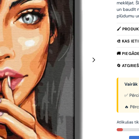
meklējat. Š
un baudīt m
plūdumu un 
🖌️ PRODU
🎨 KAS IE
🚚 PIEGĀD
🔄 ATGRIE
Vairāk 
✅ Pērci
🔥 Pērc
Atlikušas ti