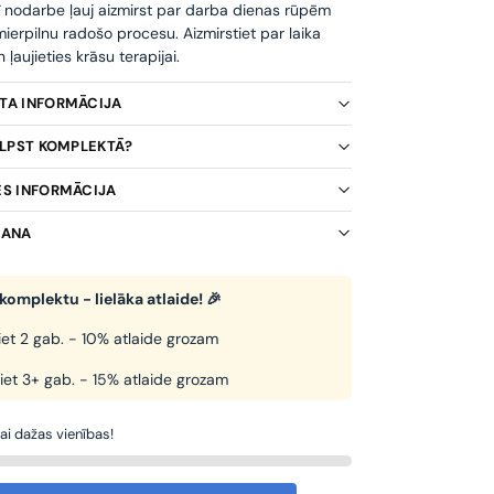
ī nodarbe ļauj aizmirst par darba dienas rūpēm
ierpilnu radošo procesu. Aizmirstiet par laika
ļaujieties krāsu terapijai.
KTA INFORMĀCIJA
TILPST KOMPLEKTĀ?
ES INFORMĀCIJA
ŠANA
komplektu - lielāka atlaide! 🎉
et 2 gab. - 10% atlaide grozam
iet 3+ gab. - 15% atlaide grozam
kai dažas vienības!