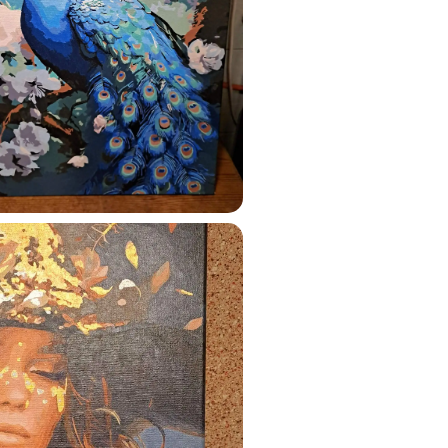
ats.lv
u tai
%