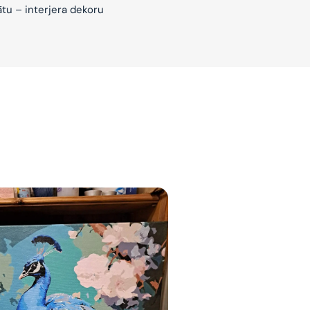
ātu – interjera dekoru
jam
am
bināties un
s domas 😌