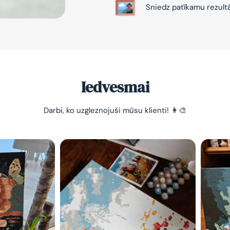
Sniedz patīkamu rezult
Iedvesmai
-10% pirma
Darbi, ko uzgleznojuši mūsu klienti! 👩‍🎨
pasūtījum
Vienkāršs veids, kā atslā
nomierināt trauksmainā