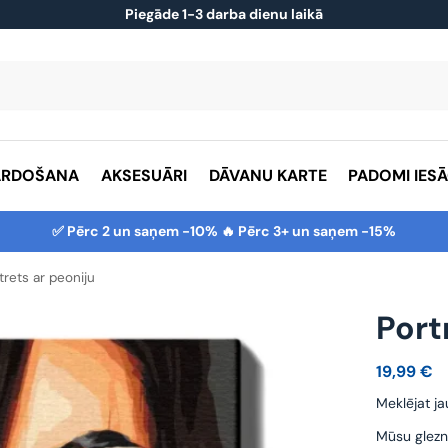
Piegāde 1-3 darba dienu laikā
ĀRDOŠANA
AKSESUĀRI
DĀVANU KARTE
PADOMI IES
✅ Pērc 2 un saņem -10% 🔥 Pērc 3+ un saņem -15%
trets ar peoniju
Port
19,99
€
Meklējat ja
Mūsu glezn