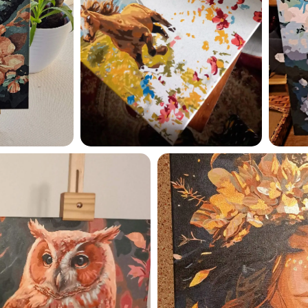
Esmu iepazinies ar GleznoP
privātuma politiku un piekrīt
GleznoPats.lv
Privātuma politika
SAŅEMT -10