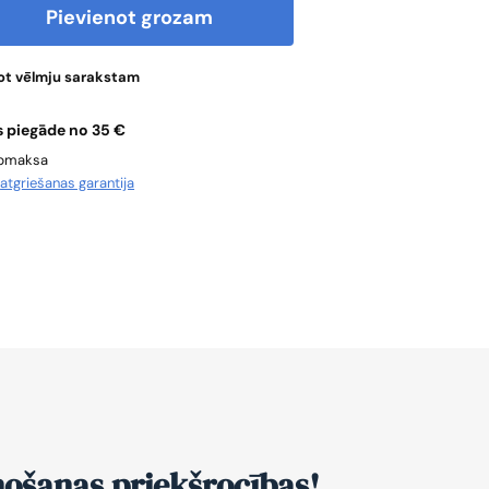
Pievienot grozam
ot vēlmju sarakstam
 piegāde no 35 €
apmaksa
u
atgriešanas garantija
nošanas priekšrocības!