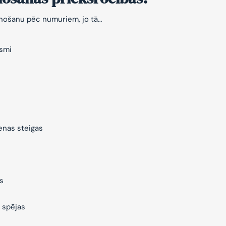
znošanu pēc numuriem, jo tā…
ksmi
ienas steigas
s
 spējas