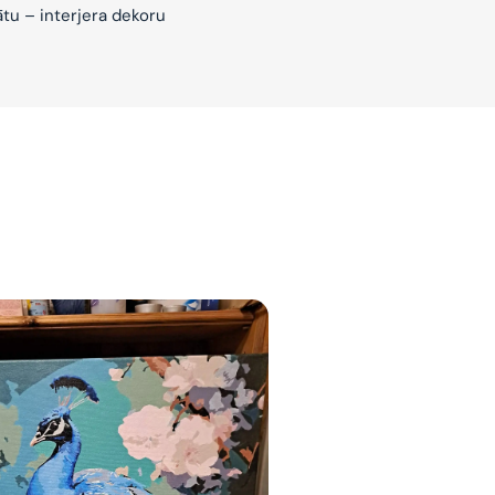
ātu – interjera dekoru
jam
am
bināties un
s domas 😌