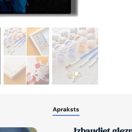
Apraksts
Izbaudiet glez