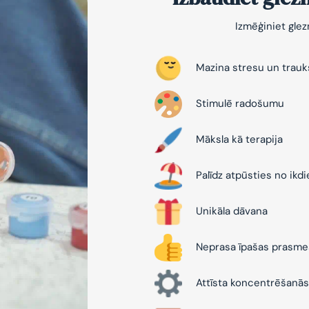
Izmēģiniet gle
Mazina stresu un trau
Stimulē radošumu
Māksla kā terapija
Palīdz atpūsties no ikd
Unikāla dāvana
Neprasa īpašas prasme
Attīsta koncentrēšanās