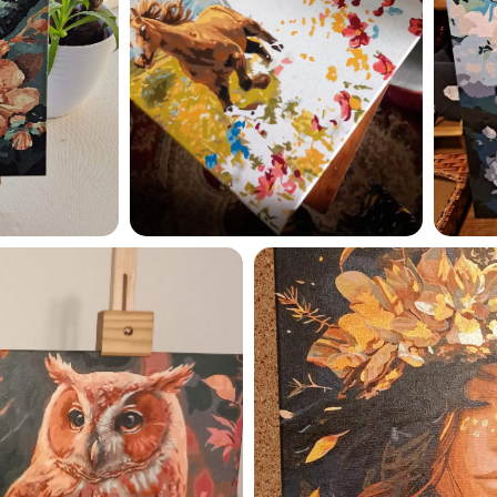
Esmu iepazinies ar GleznoP
privātuma politiku un piekrīt
GleznoPats.lv
Privātuma politika
SAŅEMT -10