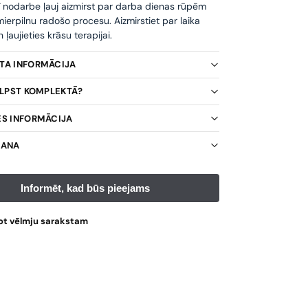
ī nodarbe ļauj aizmirst par darba dienas rūpēm
ierpilnu radošo procesu. Aizmirstiet par laika
ļaujieties krāsu terapijai.
KTA INFORMĀCIJA
TILPST KOMPLEKTĀ?
ES INFORMĀCIJA
ŠANA
ot vēlmju sarakstam