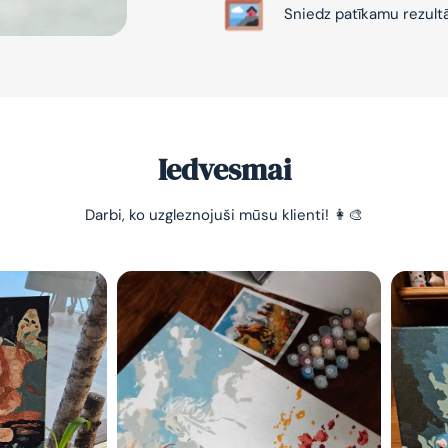
Sniedz patīkamu rezult
Iedvesmai
-10% pirma
Darbi, ko uzgleznojuši mūsu klienti! 👩‍🎨
pasūtījum
Vienkāršs veids, kā atslā
nomierināt trauksmainā