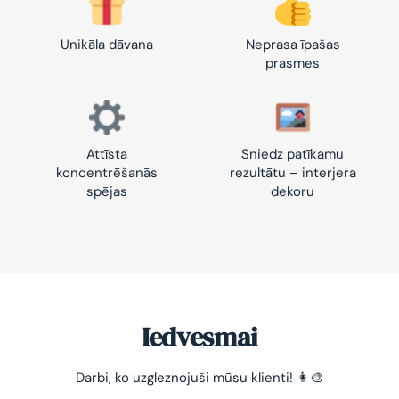
Unikāla dāvana
Neprasa īpašas
prasmes
Attīsta
Sniedz patīkamu
koncentrēšanās
rezultātu – interjera
spējas
dekoru
Iedvesmai
Darbi, ko uzgleznojuši mūsu klienti! 👩‍🎨