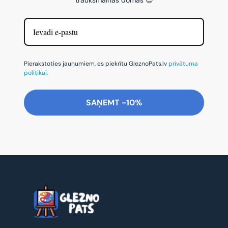
Pierakstoties jaunumiem, es piekrītu GleznoPats.lv
privātuma
politikai.
SAŅEMT -10%