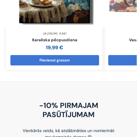
JAUNUMI
,
KAĶI
Karaliska pēcpusdiena
Vas
19,99
€
Pievienot grozam
-10% PIRMAJAM
PASŪTĪJUMAM
Vienkāršs veids, kā atslābināties un nomierināt
trauksmainās domas 😌