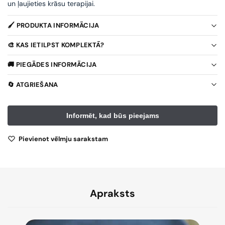
un ļaujieties krāsu terapijai.
🖌️ PRODUKTA INFORMĀCIJA
🎨 KAS IETILPST KOMPLEKTĀ?
🚚 PIEGĀDES INFORMĀCIJA
🔄 ATGRIEŠANA
Pievienot vēlmju sarakstam
Apraksts