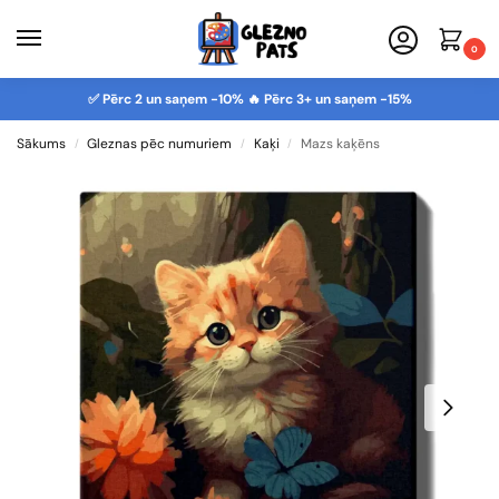
0
✅ Pērc 2 un saņem -10% 🔥 Pērc 3+ un saņem -15%
Sākums
Gleznas pēc numuriem
Kaķi
Mazs kaķēns
/
/
/