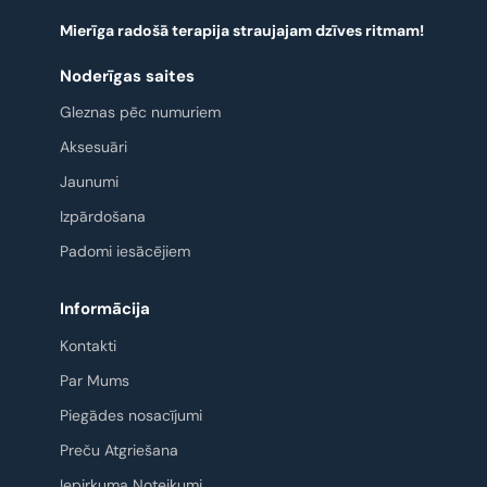
Mierīga radošā terapija straujajam dzīves ritmam!
Noderīgas saites
Gleznas pēc numuriem
Aksesuāri
Jaunumi
Izpārdošana
Padomi iesācējiem
Informācija
Kontakti
Par Mums
Piegādes nosacījumi
Preču Atgriešana
Iepirkuma Noteikumi