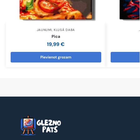
JAUNUMI
,
KLUSĀ DABA
Pica
19,99
€
Pievienot grozam