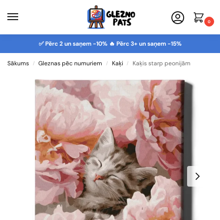
0
✅ Pērc 2 un saņem -10% 🔥 Pērc 3+ un saņem -15%
Sākums
Gleznas pēc numuriem
Kaķi
Kaķis starp peonijām
/
/
/