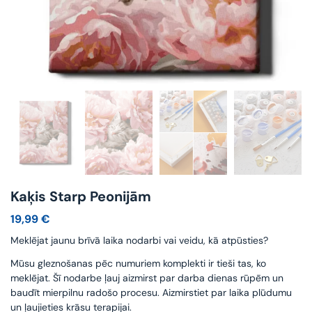
Kaķis Starp Peonijām
19,99
€
Meklējat jaunu brīvā laika nodarbi vai veidu, kā atpūsties?
Mūsu gleznošanas pēc numuriem komplekti ir tieši tas, ko
meklējat. Šī nodarbe ļauj aizmirst par darba dienas rūpēm un
baudīt mierpilnu radošo procesu. Aizmirstiet par laika plūdumu
un ļaujieties krāsu terapijai.