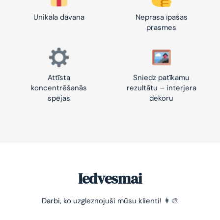
Unikāla dāvana
Neprasa īpašas
prasmes
Attīsta
Sniedz patīkamu
koncentrēšanās
rezultātu – interjera
spējas
dekoru
Iedvesmai
Darbi, ko uzgleznojuši mūsu klienti! 👩‍🎨