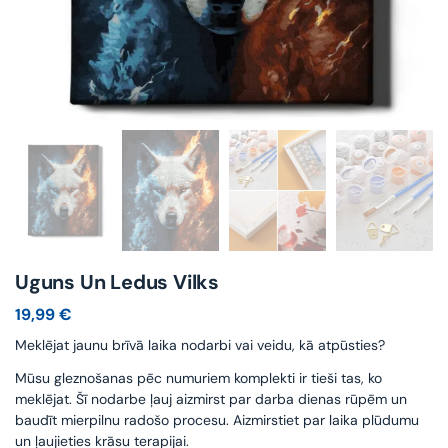
Uguns Un Ledus Vilks
19,99
€
Meklējat jaunu brīvā laika nodarbi vai veidu, kā atpūsties?
Mūsu gleznošanas pēc numuriem komplekti ir tieši tas, ko
meklējat. Šī nodarbe ļauj aizmirst par darba dienas rūpēm un
baudīt mierpilnu radošo procesu. Aizmirstiet par laika plūdumu
un ļaujieties krāsu terapijai.