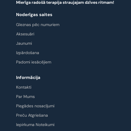
Mierīga radošā terapija straujajam dzīves ritmam!
Noderīgas saites
Gleznas pēc numuriem
Aksesuāri
Jaunumi
Izpārdošana
Padomi iesācējiem
Informācija
Kontakti
Par Mums
Piegādes nosacījumi
Preču Atgriešana
Iepirkuma Noteikumi