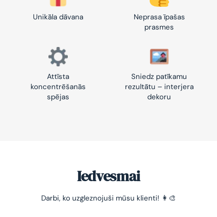
Unikāla dāvana
Neprasa īpašas
prasmes
Attīsta
Sniedz patīkamu
koncentrēšanās
rezultātu – interjera
spējas
dekoru
Iedvesmai
-10% pirmajam pasūtījumam
Darbi, ko uzgleznojuši mūsu klienti! 👩‍🎨
Vienkāršs veids, kā atslābināties un nomierināt
trauksmainās domas 😌