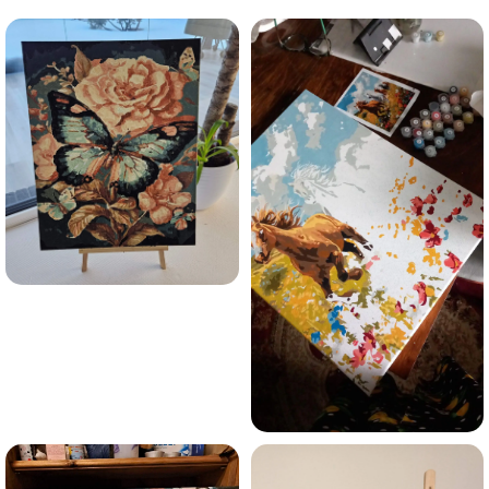
Esmu iepazinies ar GleznoPats.lv privātuma politiku un
piekrītu tai
GleznoPats.lv
Privātuma politika
SAŅEMT -10%