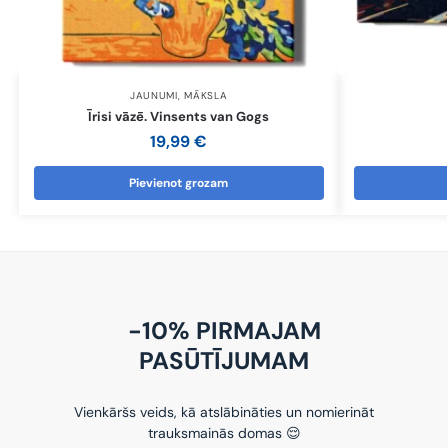
JAUNUMI
,
MĀKSLA
Īrisi vāzē. Vinsents van Gogs
19,99
€
Pievienot grozam
-10% PIRMAJAM
PASŪTĪJUMAM
Vienkāršs veids, kā atslābināties un nomierināt
trauksmainās domas 😌