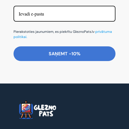
Pierakstoties jaunumiem, es piekrītu GleznoPats.lv
privātuma
politikai.
SAŅEMT -10%