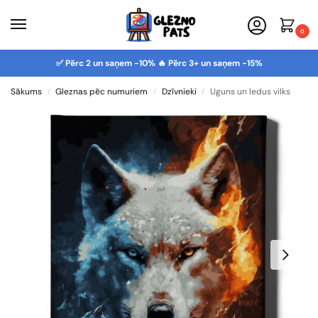
0
✅ Pērc 2 un saņem -10% 🔥 Pērc 3+ un saņem -15%
Sākums
Gleznas pēc numuriem
Dzīvnieki
Uguns un ledus vilks
/
/
/