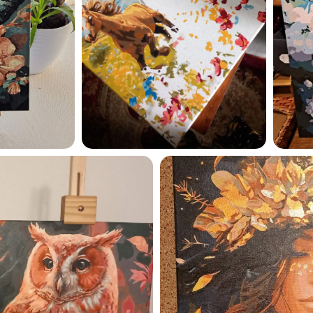
Esmu iepazinies ar GleznoP
privātuma politiku un piekrīt
GleznoPats.lv
Privātuma politika
SAŅEMT -10