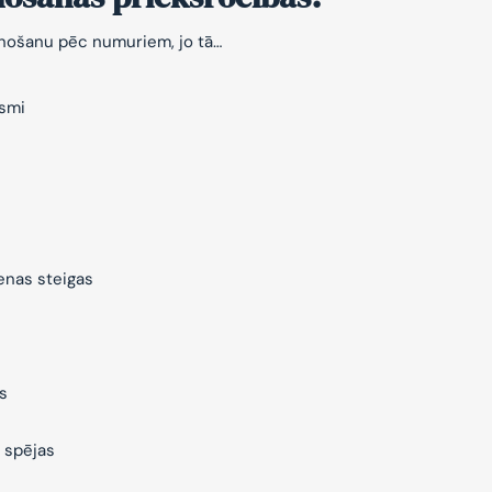
znošanu pēc numuriem, jo tā…
ksmi
ienas steigas
s
 spējas