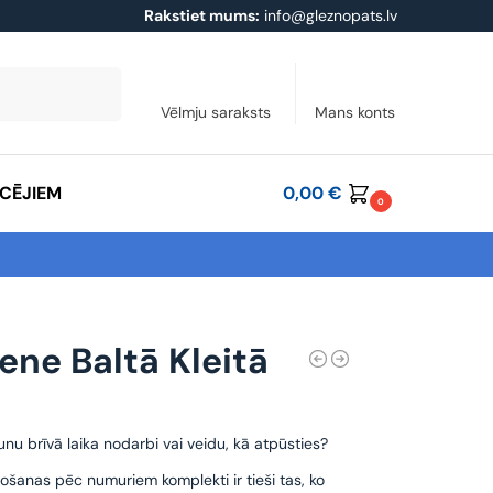
Rakstiet mums:
info@gleznopats.lv
Meklēt
Vēlmju saraksts
Mans konts
ĀCĒJIEM
0,00
€
0
ene Baltā Kleitā
unu brīvā laika nodarbi vai veidu, kā atpūsties?
ošanas pēc numuriem komplekti ir tieši tas, ko