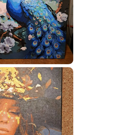
ats.lv
u tai
%