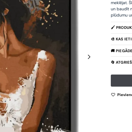
meklējat. Š
un baudīt m
plūdumu un 
🖌️ PRODU
🎨 KAS IE
🚚 PIEGĀD
🔄 ATGRIE
Pievien