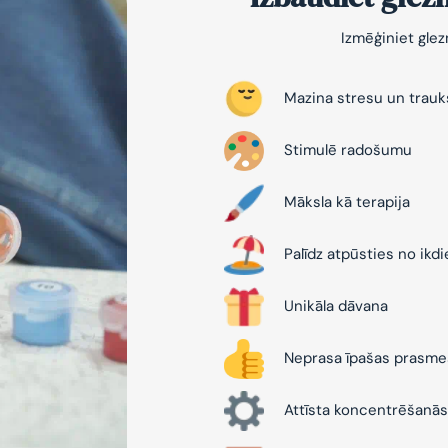
Izmēģiniet gle
Mazina stresu un trau
Stimulē radošumu
Māksla kā terapija
Palīdz atpūsties no ikd
Unikāla dāvana
Neprasa īpašas prasme
Attīsta koncentrēšanās