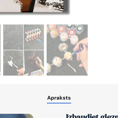
Apraksts
Izbaudiet glez