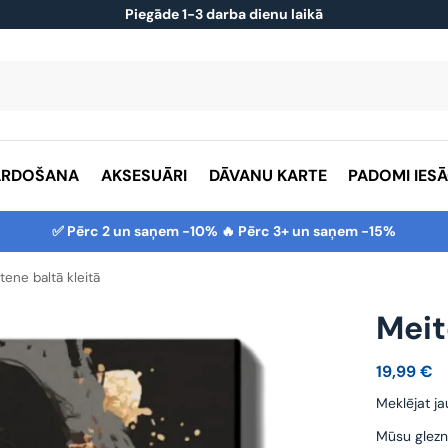
Piegāde 1-3 darba dienu laikā
ĀRDOŠANA
AKSESUĀRI
DĀVANU KARTE
PADOMI IES
✅ Pērc 2 un saņem -10% 🔥 Pērc 3+ un saņem -15%
tene baltā kleitā
Meit
19,99
€
Meklējat ja
Mūsu glezn