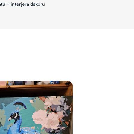
ātu – interjera dekoru
jam
am
bināties un
s domas 😌