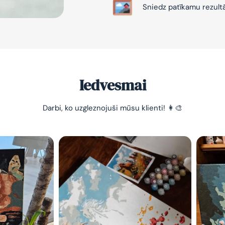
Sniedz patīkamu rezult
Iedvesmai
-10% pirma
Darbi, ko uzgleznojuši mūsu klienti! 👩‍🎨
pasūtījum
Vienkāršs veids, kā atslā
nomierināt trauksmainā