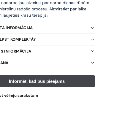
ī nodarbe ļauj aizmirst par darba dienas rūpēm
ierpilnu radošo procesu. Aizmirstiet par laika
ļaujieties krāsu terapijai.
KTA INFORMĀCIJA
TILPST KOMPLEKTĀ?
ES INFORMĀCIJA
ŠANA
ot vēlmju sarakstam