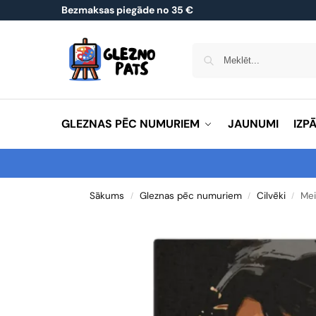
Bezmaksas piegāde no 35 €
GLEZNAS PĒC NUMURIEM
JAUNUMI
IZP
Sākums
Gleznas pēc numuriem
Cilvēki
Mei
/
/
/