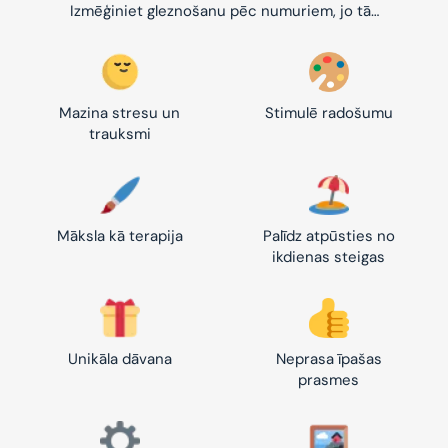
Izmēģiniet gleznošanu pēc numuriem, jo tā…
Mazina stresu un
Stimulē radošumu
trauksmi
Māksla kā terapija
Palīdz atpūsties no
ikdienas steigas
Unikāla dāvana
Neprasa īpašas
prasmes