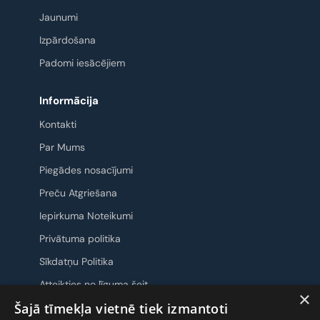
Jaunumi
Izpārdošana
Padomi iesācējiem
Informācija
Kontakti
Par Mums
Piegādes nosacījumi
Preču Atgriešana
Iepirkuma Noteikumi
Privātuma politika
Sīkdatņu Politika
Atteikties no līguma šeit
×
Šajā tīmekļa vietnē tiek izmantoti
Sazināsimies