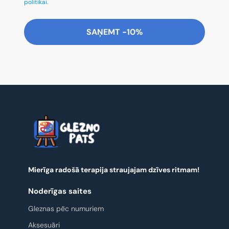
politikai.
SAŅEMT -10%
Mierīga radošā terapija straujajam dzīves ritmam!
Noderīgas saites
Gleznas pēc numuriem
Aksesuāri