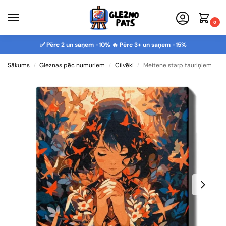
0
✅ Pērc 2 un saņem -10% 🔥 Pērc 3+ un saņem -15%
Sākums
Gleznas pēc numuriem
Cilvēki
Meitene starp tauriņiem
/
/
/