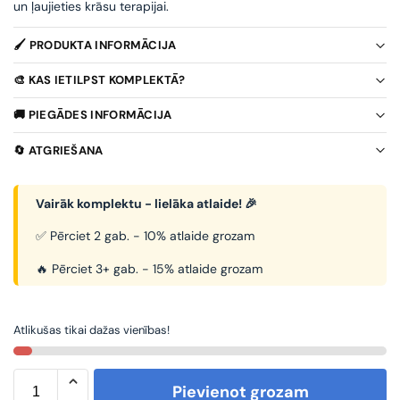
un ļaujieties krāsu terapijai.
🖌️ PRODUKTA INFORMĀCIJA
🎨 KAS IETILPST KOMPLEKTĀ?
🚚 PIEGĀDES INFORMĀCIJA
🔄 ATGRIEŠANA
Vairāk komplektu - lielāka atlaide! 🎉
✅ Pērciet 2 gab. - 10% atlaide grozam
🔥 Pērciet 3+ gab. - 15% atlaide grozam
Atlikušas tikai dažas vienības!
Pievienot grozam