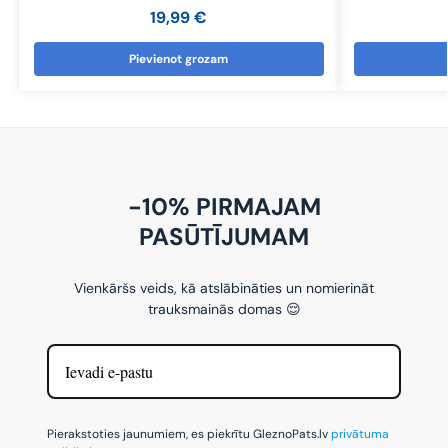
19,99
€
Pievienot grozam
-10% PIRMAJAM
PASŪTĪJUMAM
Vienkāršs veids, kā atslābināties un nomierināt
trauksmainās domas 😌
Pierakstoties jaunumiem, es piekrītu GleznoPats.lv
privātuma