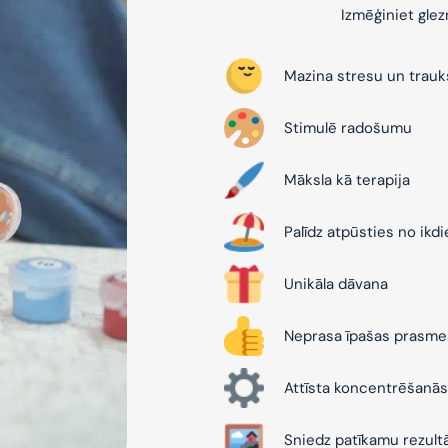
Izmēģiniet gle
Mazina stresu un trau
Stimulē radošumu
Māksla kā terapija
Palīdz atpūsties no ikd
Unikāla dāvana
Neprasa īpašas prasme
Attīsta koncentrēšanās
Sniedz patīkamu rezult