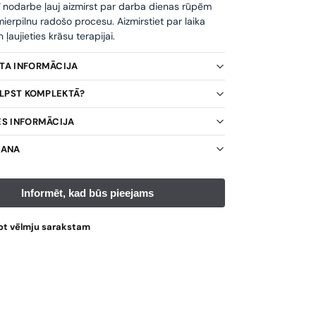
ī nodarbe ļauj aizmirst par darba dienas rūpēm
ierpilnu radošo procesu. Aizmirstiet par laika
ļaujieties krāsu terapijai.
KTA INFORMĀCIJA
TILPST KOMPLEKTĀ?
ES INFORMĀCIJA
ŠANA
ot vēlmju sarakstam