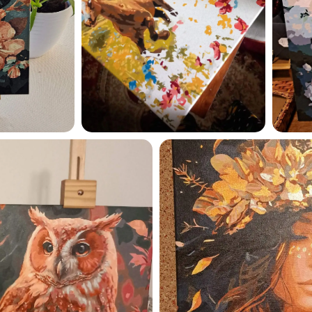
Esmu iepazinies ar GleznoP
privātuma politiku un piekrīt
GleznoPats.lv
Privātuma politika
SAŅEMT -10