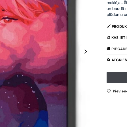
meklējat. Š
un baudīt m
plūdumu un 
🖌️ PRODU
🎨 KAS IE
🚚 PIEGĀD
🔄 ATGRIE
Pievien