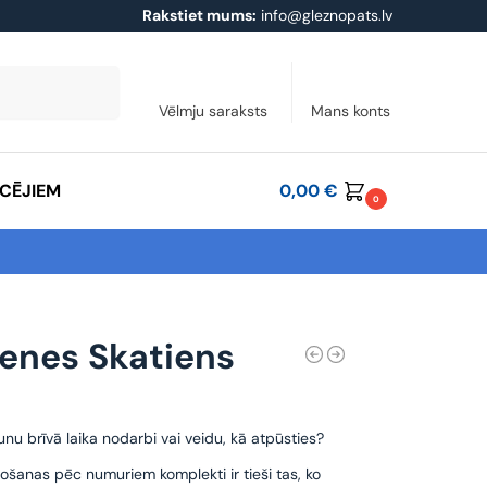
Rakstiet mums:
info@gleznopats.lv
Meklēt
Vēlmju saraksts
Mans konts
ĀCĒJIEM
0,00
€
0
enes Skatiens
unu brīvā laika nodarbi vai veidu, kā atpūsties?
ošanas pēc numuriem komplekti ir tieši tas, ko