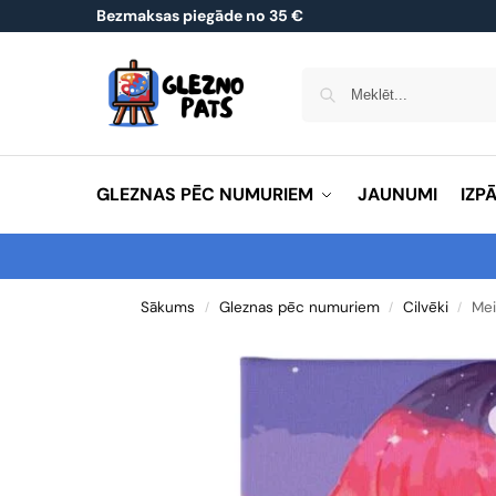
Bezmaksas piegāde no 35 €
GLEZNAS PĒC NUMURIEM
JAUNUMI
IZP
Sākums
Gleznas pēc numuriem
Cilvēki
Mei
/
/
/