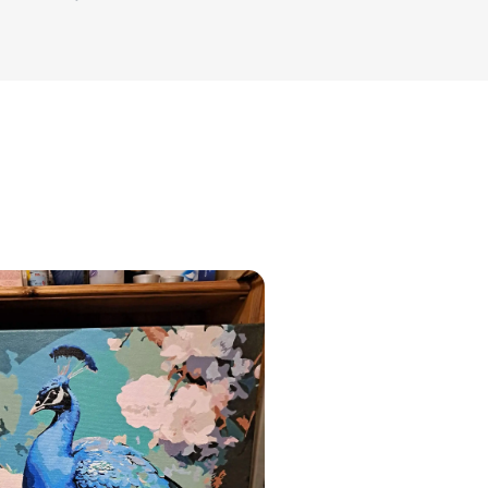
jam
am
bināties un
s domas 😌