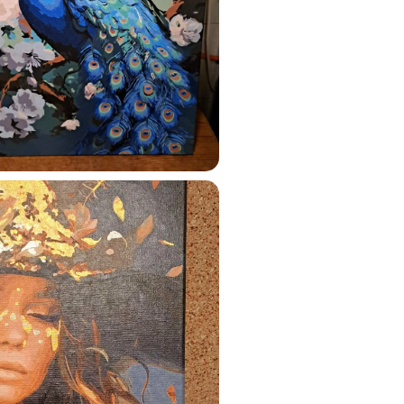
ats.lv
u tai
%