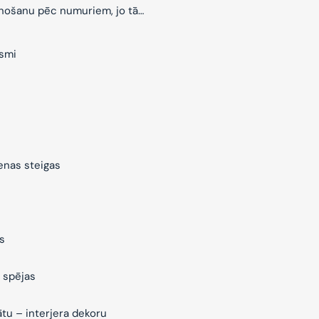
znošanu pēc numuriem, jo tā…
ksmi
ienas steigas
s
 spējas
ātu – interjera dekoru