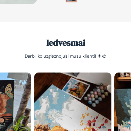
Iedvesmai
Darbi, ko uzgleznojuši mūsu klienti! 👩‍🎨
-10% pirma
pasūtījum
Vienkāršs veids, kā atslā
nomierināt trauksmainā