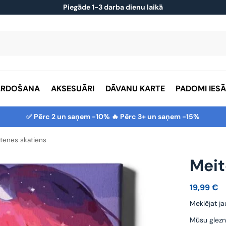
Piegāde 1-3 darba dienu laikā
ĀRDOŠANA
AKSESUĀRI
DĀVANU KARTE
PADOMI IES
✅ Pērc 2 un saņem -10% 🔥 Pērc 3+ un saņem -15%
tenes skatiens
Meit
19,99
€
Meklējat ja
Mūsu glezn