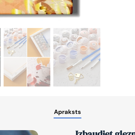
Apraksts
Izbaudiet glez