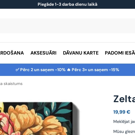
Piegāde 1-3 darba dienu laikā
ĀRDOŠANA
AKSESUĀRI
DĀVANU KARTE
PADOMI IES
✅ Pērc 2 un saņem -10% 🔥 Pērc 3+ un saņem -15%
ta skaistums
Zelt
19,99
€
Meklējat ja
Mūsu glezn