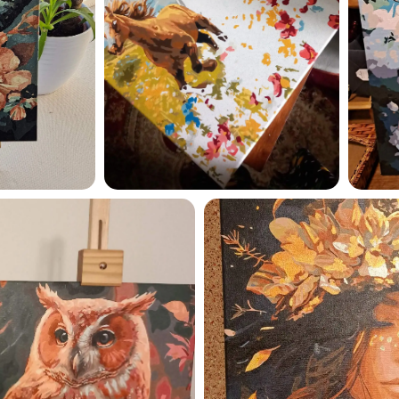
Esmu iepazinies ar GleznoP
privātuma politiku un piekrīt
GleznoPats.lv
Privātuma politika
SAŅEMT -10