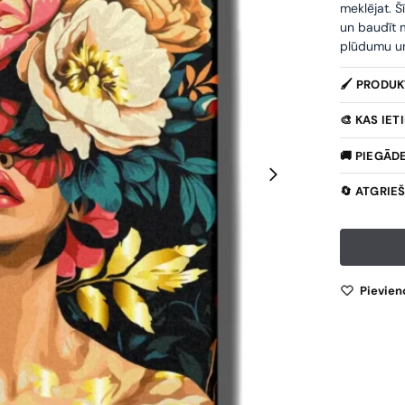
meklējat. Š
un baudīt m
plūdumu un 
🖌️ PRODU
🎨 KAS IE
🚚 PIEGĀD
🔄 ATGRIE
Pievien