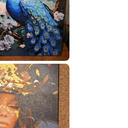
ats.lv
u tai
%