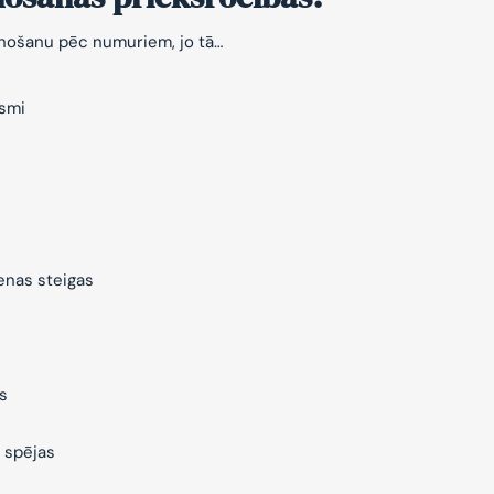
znošanu pēc numuriem, jo tā…
ksmi
ienas steigas
s
 spējas