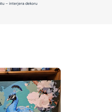
ātu – interjera dekoru
jam
am
bināties un
s domas 😌