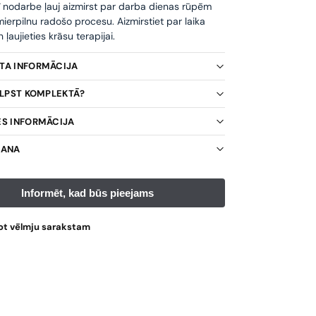
ī nodarbe ļauj aizmirst par darba dienas rūpēm
ierpilnu radošo procesu. Aizmirstiet par laika
ļaujieties krāsu terapijai.
KTA INFORMĀCIJA
TILPST KOMPLEKTĀ?
ES INFORMĀCIJA
ŠANA
ot vēlmju sarakstam