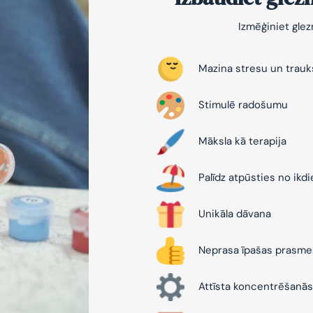
Izmēģiniet gle
Mazina stresu un trau
Stimulē radošumu
Māksla kā terapija
Palīdz atpūsties no ikd
Unikāla dāvana
Neprasa īpašas prasme
Attīsta koncentrēšanās