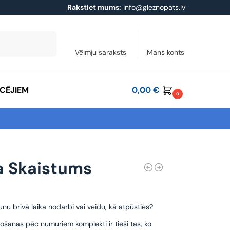
Rakstiet mums:
info@gleznopats.lv
Meklēt
Vēlmju saraksts
Mans konts
ĀCĒJIEM
0,00
€
0
a Skaistums
unu brīvā laika nodarbi vai veidu, kā atpūsties?
ošanas pēc numuriem komplekti ir tieši tas, ko