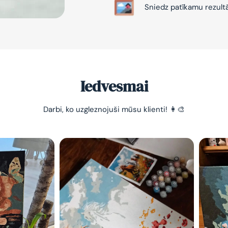
Sniedz patīkamu rezult
Iedvesmai
-10% pirma
Darbi, ko uzgleznojuši mūsu klienti! 👩‍🎨
pasūtījum
Vienkāršs veids, kā atslā
nomierināt trauksmainā