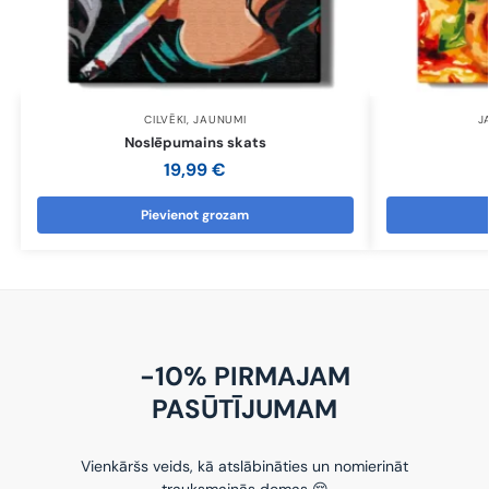
CILVĒKI
,
JAUNUMI
J
Noslēpumains skats
19,99
€
Pievienot grozam
-10% PIRMAJAM
PASŪTĪJUMAM
Vienkāršs veids, kā atslābināties un nomierināt
trauksmainās domas 😌