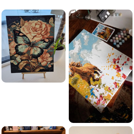
trauksmainās domas 😌
Esmu iepazinies ar GleznoPats.lv privātuma politiku un
piekrītu tai
GleznoPats.lv
Privātuma politika
SAŅEMT -10%