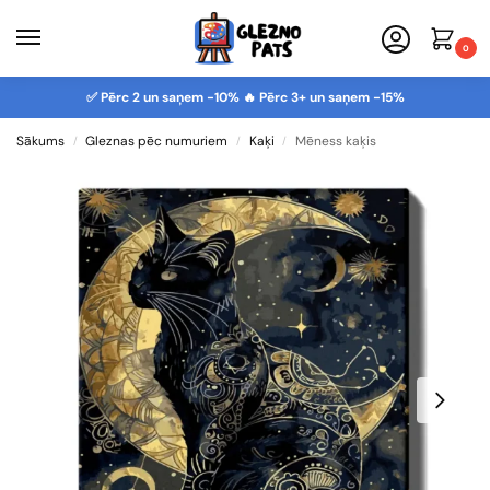
0
✅ Pērc 2 un saņem -10% 🔥 Pērc 3+ un saņem -15%
Sākums
Gleznas pēc numuriem
Kaķi
Mēness kaķis
/
/
/