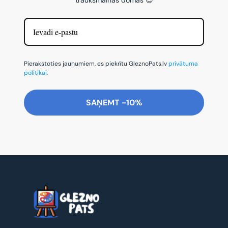
Pierakstoties jaunumiem, es piekrītu GleznoPats.lv
privātuma
politikai.
SAŅEMT -10%