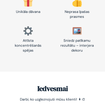
Unikāla dāvana
Neprasa īpašas
prasmes
Attīsta
Sniedz patīkamu
koncentrēšanās
rezultātu – interjera
spējas
dekoru
Iedvesmai
-10% pirmajam pasūtījumam
Darbi, ko uzgleznojuši mūsu klienti! 👩‍🎨
Vienkāršs veids, kā atslābināties un nomierināt