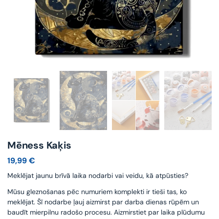
Mēness Kaķis
19,99
€
Meklējat jaunu brīvā laika nodarbi vai veidu, kā atpūsties?
Mūsu gleznošanas pēc numuriem komplekti ir tieši tas, ko
meklējat. Šī nodarbe ļauj aizmirst par darba dienas rūpēm un
baudīt mierpilnu radošo procesu. Aizmirstiet par laika plūdumu