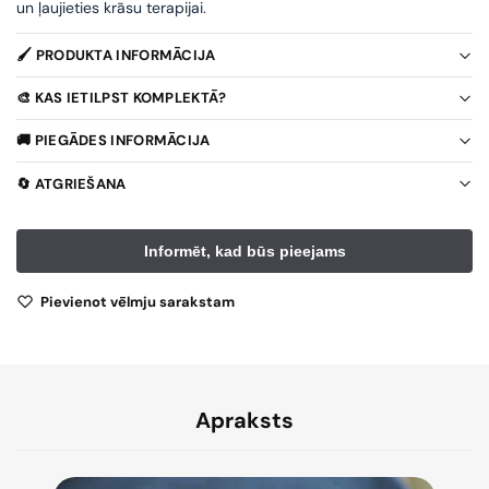
un ļaujieties krāsu terapijai.
🖌️ PRODUKTA INFORMĀCIJA
🎨 KAS IETILPST KOMPLEKTĀ?
🚚 PIEGĀDES INFORMĀCIJA
🔄 ATGRIEŠANA
Pievienot vēlmju sarakstam
Apraksts