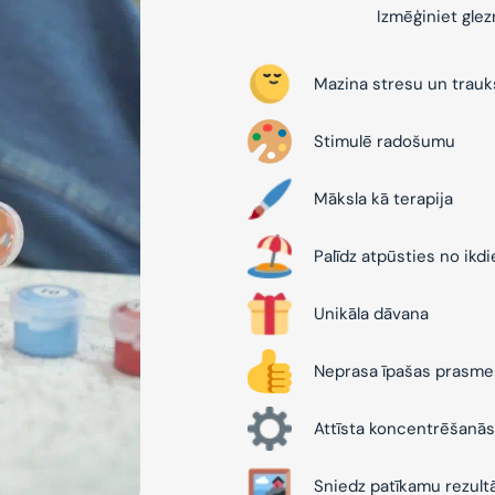
Izmēģiniet gle
Mazina stresu un trau
Stimulē radošumu
Māksla kā terapija
Palīdz atpūsties no ikd
Unikāla dāvana
Neprasa īpašas prasme
Attīsta koncentrēšanās
Sniedz patīkamu rezult