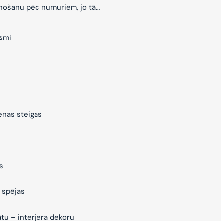
znošanu pēc numuriem, jo tā…
ksmi
ienas steigas
s
 spējas
ātu – interjera dekoru