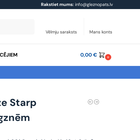
Rakstiet mums:
info@gleznopats.lv
Meklēt
Vēlmju saraksts
Mans konts
ĀCĒJIEM
0,00
€
0
ze Starp
igznēm