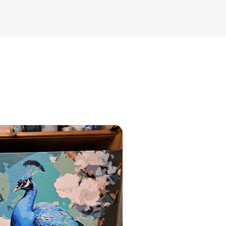
jam
am
bināties un
s domas 😌