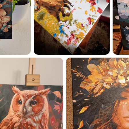
Esmu iepazinies ar GleznoP
privātuma politiku un piekrīt
GleznoPats.lv
Privātuma politika
SAŅEMT -10