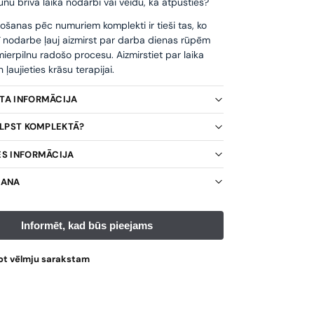
unu brīvā laika nodarbi vai veidu, kā atpūsties?
ošanas pēc numuriem komplekti ir tieši tas, ko
ī nodarbe ļauj aizmirst par darba dienas rūpēm
ierpilnu radošo procesu. Aizmirstiet par laika
ļaujieties krāsu terapijai.
KTA INFORMĀCIJA
TILPST KOMPLEKTĀ?
ES INFORMĀCIJA
ŠANA
ot vēlmju sarakstam