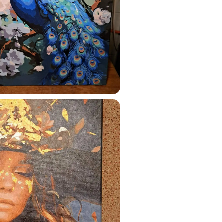
ats.lv
u tai
%