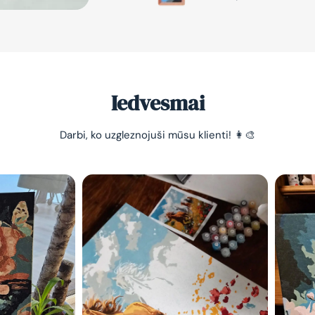
Iedvesmai
Darbi, ko uzgleznojuši mūsu klienti! 👩‍🎨
-10% pirma
pasūtījum
Vienkāršs veids, kā atslā
nomierināt trauksmainā