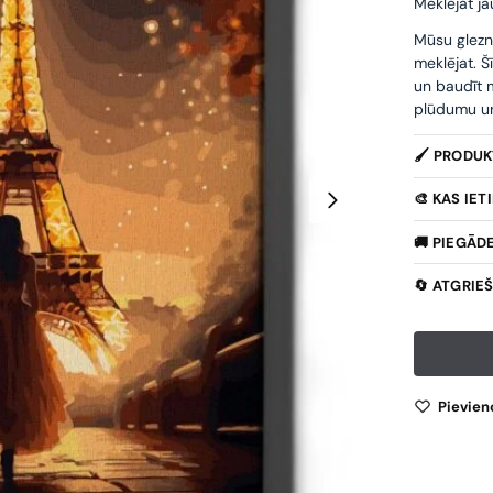
Meklējat ja
Mūsu glezn
meklējat. Š
un baudīt m
plūdumu un 
🖌️ PRODU
🎨 KAS IE
🚚 PIEGĀD
🔄 ATGRIE
Pievien