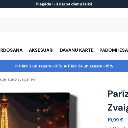
Piegāde 1-3 darba dienu laikā
ĀRDOŠANA
AKSESUĀRI
DĀVANU KARTE
PADOMI IES
✅ Pērc 2 un saņem -10% 🔥 Pērc 3+ un saņem -15%
rīze starp zvaigznēm
Parī
Zva
19,99
€