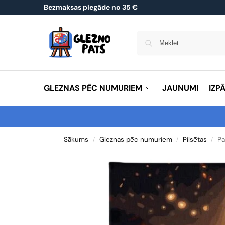
Bezmaksas piegāde no 35 €
GLEZNAS PĒC NUMURIEM
JAUNUMI
IZP
Sākums
Gleznas pēc numuriem
Pilsētas
Pa
/
/
/