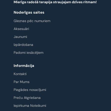
Mierīga radošā terapija straujajam dzīves ritmam!
Noderīgas saites
Gleznas pēc numuriem
Aksesuāri
Jaunumi
Izpārdošana
Padomi iesācējiem
Informācija
Kontakti
Par Mums
Piegādes nosacījumi
Preču Atgriešana
Iepirkuma Noteikumi