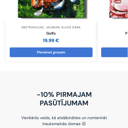
ABSTRAKCIJAS
,
JAUNUMI
,
KLUSĀ DABA
Golfs
P
19,99
€
Pievienot grozam
-10% PIRMAJAM
PASŪTĪJUMAM
Vienkāršs veids, kā atslābināties un nomierināt
trauksmainās domas 😌