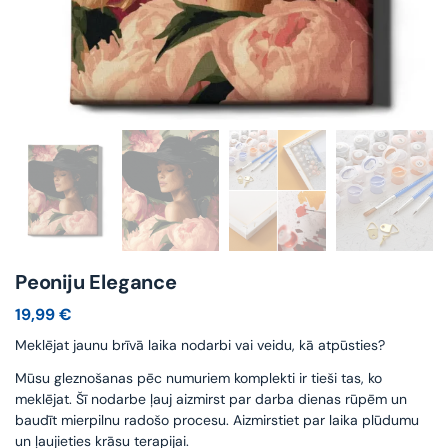
Peoniju Elegance
19,99
€
Meklējat jaunu brīvā laika nodarbi vai veidu, kā atpūsties?
Mūsu gleznošanas pēc numuriem komplekti ir tieši tas, ko
meklējat. Šī nodarbe ļauj aizmirst par darba dienas rūpēm un
baudīt mierpilnu radošo procesu. Aizmirstiet par laika plūdumu
un ļaujieties krāsu terapijai.