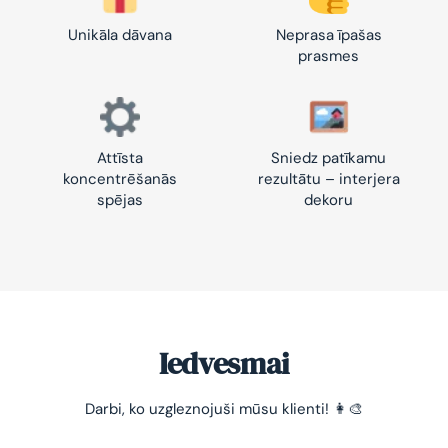
Unikāla dāvana
Neprasa īpašas
prasmes
Attīsta
Sniedz patīkamu
koncentrēšanās
rezultātu – interjera
spējas
dekoru
Iedvesmai
Darbi, ko uzgleznojuši mūsu klienti! 👩‍🎨