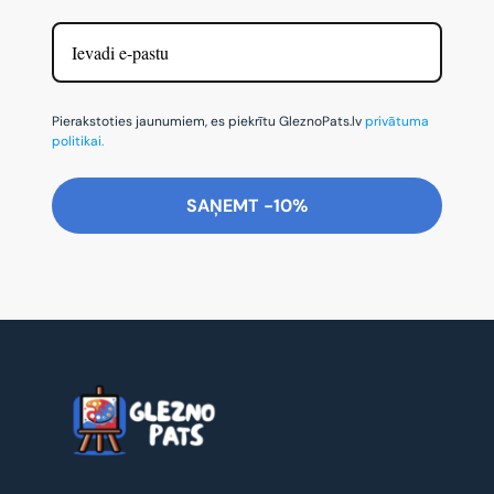
Pierakstoties jaunumiem, es piekrītu GleznoPats.lv
privātuma
politikai.
SAŅEMT -10%