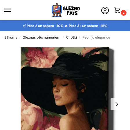
0
✅ Pērc 2 un saņem -10% 🔥 Pērc 3+ un saņem -15%
Sākums
Gleznas pēc numuriem
Cilvēki
Peoniju elegance
/
/
/