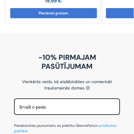
19,99
€
Pievienot grozam
-10% PIRMAJAM
PASŪTĪJUMAM
Vienkāršs veids, kā atslābināties un nomierināt
trauksmainās domas 😌
Pierakstoties jaunumiem, es piekrītu GleznoPats.lv
privātuma
politikai.