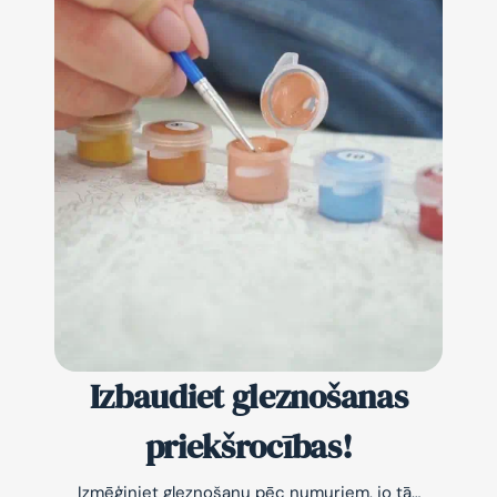
Izbaudiet gleznošanas
priekšrocības!
Izmēģiniet gleznošanu pēc numuriem, jo tā…