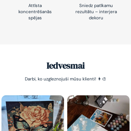
Attīsta
Sniedz patīkamu
koncentrēšanās
rezultātu – interjera
spējas
dekoru
-10% pirmajam pasūtījumam
Vienkāršs veids, kā atslābināties un nomierināt
trauksmainās domas 😌
Iedvesmai
Darbi, ko uzgleznojuši mūsu klienti! 👩‍🎨
Esmu iepazinies ar GleznoPats.lv privātuma politiku un
piekrītu tai
GleznoPats.lv
Privātuma politika
SAŅEMT -10%