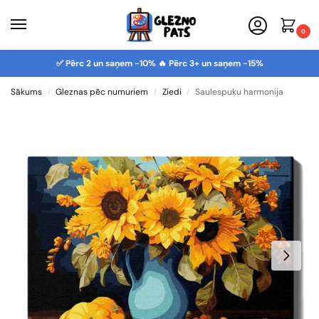
0
✅ Pērc 2 un saņem -10% 🔥 Pērc 3+ un saņem -15%
Sākums
Gleznas pēc numuriem
Ziedi
Saulespuķu harmonija
/
/
/