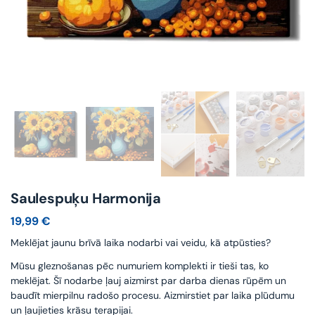
Saulespuķu Harmonija
19,99
€
Meklējat jaunu brīvā laika nodarbi vai veidu, kā atpūsties?
Mūsu gleznošanas pēc numuriem komplekti ir tieši tas, ko
meklējat. Šī nodarbe ļauj aizmirst par darba dienas rūpēm un
baudīt mierpilnu radošo procesu. Aizmirstiet par laika plūdumu
un ļaujieties krāsu terapijai.