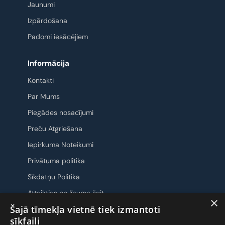
Jaunumi
Izpārdošana
Padomi iesācējiem
Informācija
Kontakti
Par Mums
Piegādes nosacījumi
Preču Atgriešana
Iepirkuma Noteikumi
Privātuma politika
Sīkdatņu Politika
Atteikties no līguma šeit
×
Šajā tīmekļa vietnē tiek izmantoti
Sazināsimies
sīkfaili