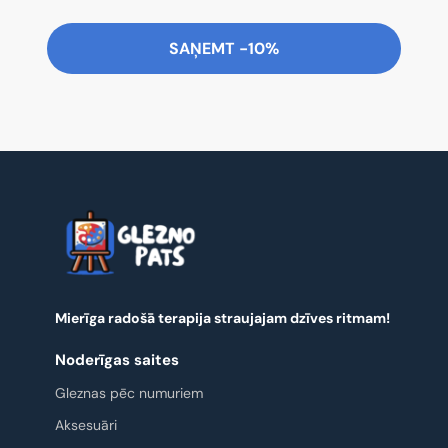
SAŅEMT -10%
Mierīga radošā terapija straujajam dzīves ritmam!
Noderīgas saites
Gleznas pēc numuriem
Aksesuāri