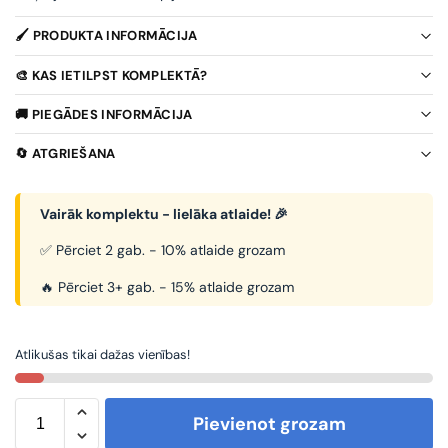
🖌️ PRODUKTA INFORMĀCIJA
🎨 KAS IETILPST KOMPLEKTĀ?
🚚 PIEGĀDES INFORMĀCIJA
🔄 ATGRIEŠANA
Vairāk komplektu - lielāka atlaide! 🎉
✅ Pērciet 2 gab. - 10% atlaide grozam
🔥 Pērciet 3+ gab. - 15% atlaide grozam
Atlikušas tikai dažas vienības!
Pievienot grozam