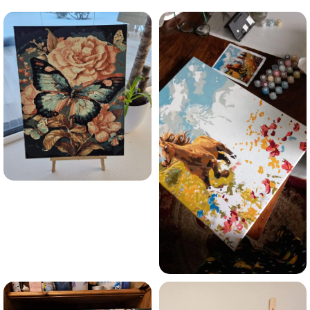
Esmu iepazinies ar GleznoPats.lv privātuma politiku un
piekrītu tai
GleznoPats.lv
Privātuma politika
SAŅEMT -10%