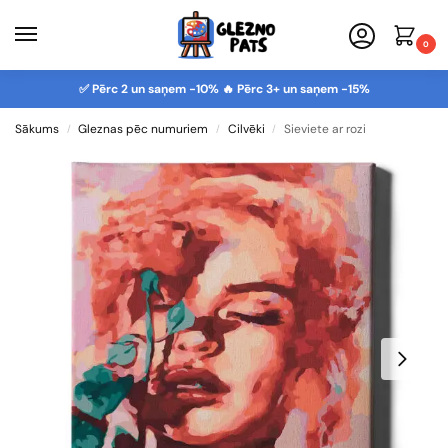
0
✅ Pērc 2 un saņem -10% 🔥 Pērc 3+ un saņem -15%
Sākums
Gleznas pēc numuriem
Cilvēki
Sieviete ar rozi
/
/
/