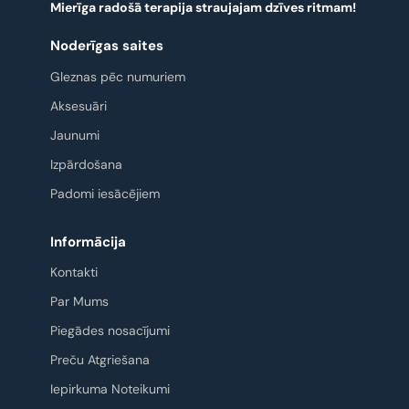
Mierīga radošā terapija straujajam dzīves ritmam!
Noderīgas saites
Gleznas pēc numuriem
Aksesuāri
Jaunumi
Izpārdošana
Padomi iesācējiem
Informācija
Kontakti
Par Mums
Piegādes nosacījumi
Preču Atgriešana
Iepirkuma Noteikumi