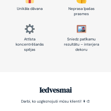
Unikāla dāvana
Neprasa īpašas
prasmes
Attīsta
Sniedz patīkamu
koncentrēšanās
rezultātu – interjera
spējas
dekoru
Iedvesmai
-10% pirmajam pasūtījumam
Darbi, ko uzgleznojuši mūsu klienti! 👩‍🎨
Vienkāršs veids, kā atslābināties un nomierināt
trauksmainās domas 😌