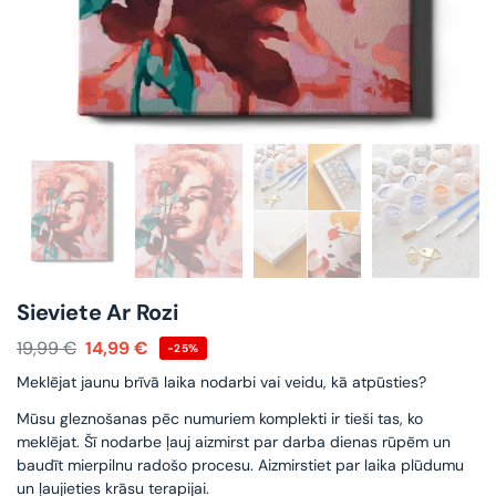
Sieviete Ar Rozi
19,99
€
14,99
€
-25%
Meklējat jaunu brīvā laika nodarbi vai veidu, kā atpūsties?
Mūsu gleznošanas pēc numuriem komplekti ir tieši tas, ko
meklējat. Šī nodarbe ļauj aizmirst par darba dienas rūpēm un
baudīt mierpilnu radošo procesu. Aizmirstiet par laika plūdumu
un ļaujieties krāsu terapijai.