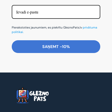
Pierakstoties jaunumiem, es piekrītu GleznoPats.lv
privātuma
politikai.
SAŅEMT -10%