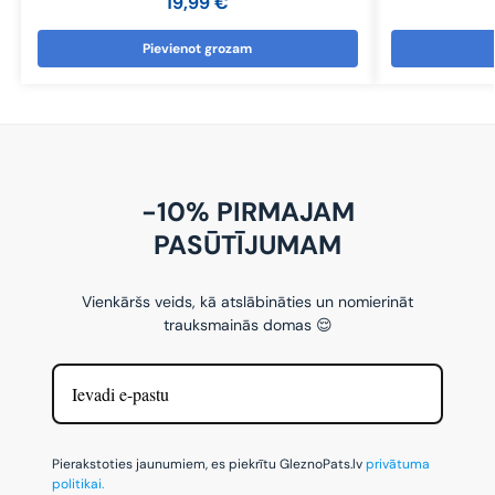
19,99
€
Pievienot grozam
-10% PIRMAJAM
PASŪTĪJUMAM
Vienkāršs veids, kā atslābināties un nomierināt
trauksmainās domas 😌
Pierakstoties jaunumiem, es piekrītu GleznoPats.lv
privātuma
politikai.