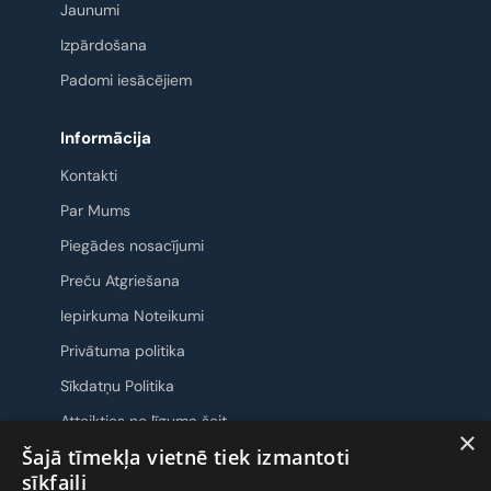
Jaunumi
Izpārdošana
Padomi iesācējiem
Informācija
Kontakti
Par Mums
Piegādes nosacījumi
Preču Atgriešana
Iepirkuma Noteikumi
Privātuma politika
Sīkdatņu Politika
Atteikties no līguma šeit
×
Šajā tīmekļa vietnē tiek izmantoti
Sazināsimies
sīkfaili