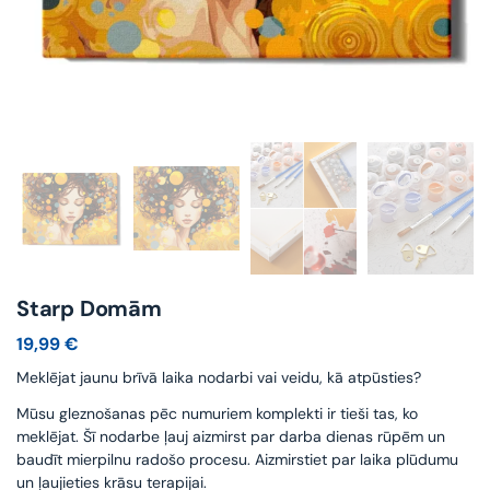
Starp Domām
19,99
€
Meklējat jaunu brīvā laika nodarbi vai veidu, kā atpūsties?
Mūsu gleznošanas pēc numuriem komplekti ir tieši tas, ko
meklējat. Šī nodarbe ļauj aizmirst par darba dienas rūpēm un
baudīt mierpilnu radošo procesu. Aizmirstiet par laika plūdumu
un ļaujieties krāsu terapijai.