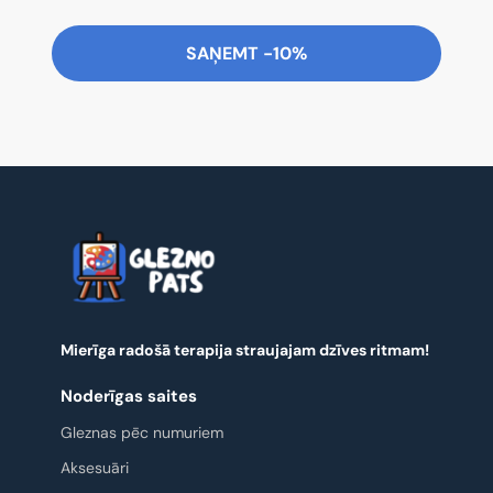
SAŅEMT -10%
Mierīga radošā terapija straujajam dzīves ritmam!
Noderīgas saites
Gleznas pēc numuriem
Aksesuāri