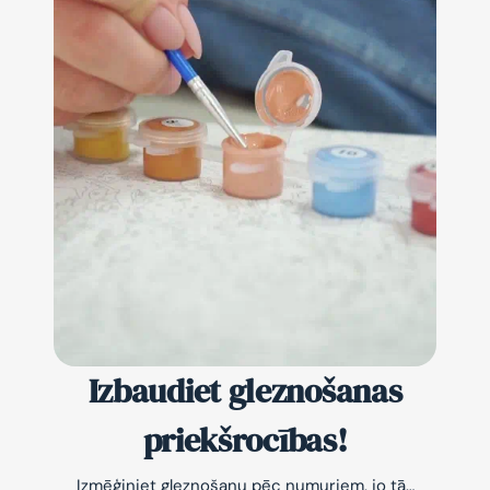
Izbaudiet gleznošanas
priekšrocības!
Izmēģiniet gleznošanu pēc numuriem, jo tā…