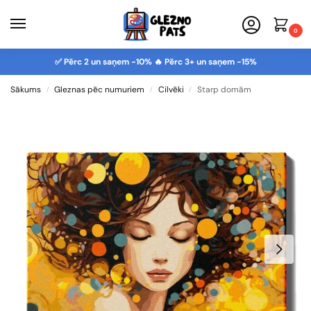
0
✅ Pērc 2 un saņem -10% 🔥 Pērc 3+ un saņem -15%
Sākums
Gleznas pēc numuriem
Cilvēki
Starp domām
/
/
/