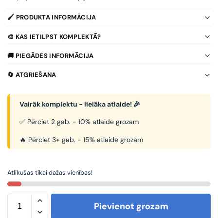
🖌️ PRODUKTA INFORMĀCIJA
🎨 KAS IETILPST KOMPLEKTĀ?
🚚 PIEGĀDES INFORMĀCIJA
🔄 ATGRIEŠANA
Vairāk komplektu - lielāka atlaide! 🎉
✅ Pērciet 2 gab. - 10% atlaide grozam
🔥 Pērciet 3+ gab. - 15% atlaide grozam
Atlikušas tikai dažas vienības!
Pievienot grozam