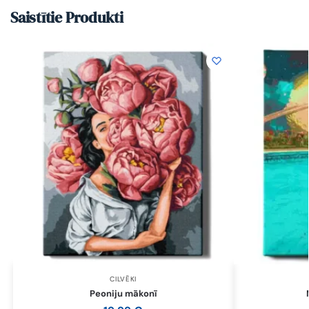
Saistītie Produkti
CILVĒKI
Peoniju mākonī