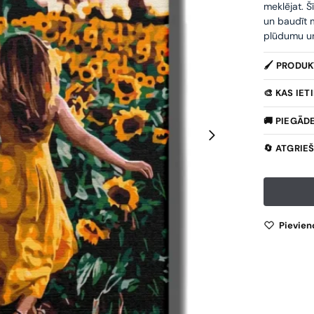
meklējat. Š
un baudīt m
plūdumu un 
🖌️ PRODU
🎨 KAS IE
🚚 PIEGĀD
🔄 ATGRIE
Pievien