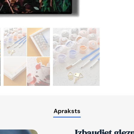
Apraksts
Izbaudiet glez