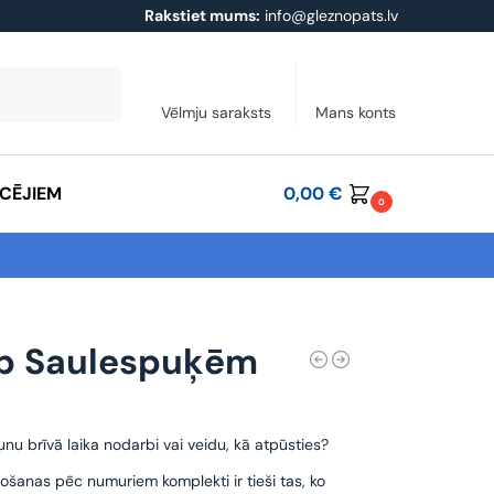
Rakstiet mums:
info@gleznopats.lv
Meklēt
Vēlmju saraksts
Mans konts
ĀCĒJIEM
0,00
€
0
rp Saulespuķēm
unu brīvā laika nodarbi vai veidu, kā atpūsties?
ošanas pēc numuriem komplekti ir tieši tas, ko