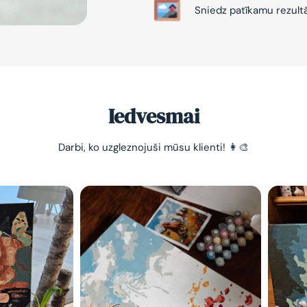
Sniedz patīkamu rezult
Iedvesmai
-10% pirma
Darbi, ko uzgleznojuši mūsu klienti! 👩‍🎨
pasūtījum
Vienkāršs veids, kā atslā
nomierināt trauksmainā