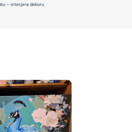
ātu – interjera dekoru
jam
am
bināties un
s domas 😌