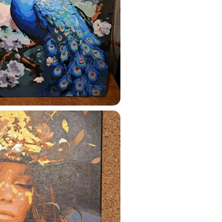
ats.lv
u tai
%