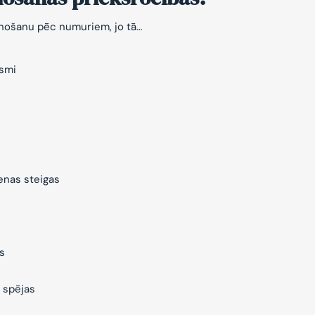
znošanu pēc numuriem, jo tā…
ksmi
ienas steigas
s
 spējas