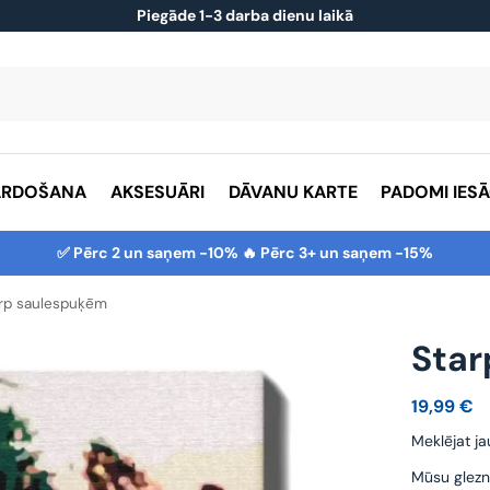
Piegāde 1-3 darba dienu laikā
ĀRDOŠANA
AKSESUĀRI
DĀVANU KARTE
PADOMI IES
✅ Pērc 2 un saņem -10% 🔥 Pērc 3+ un saņem -15%
rp saulespuķēm
Sta
19,99
€
Meklējat ja
Mūsu glezn