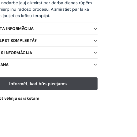
ī nodarbe ļauj aizmirst par darba dienas rūpēm
ierpilnu radošo procesu. Aizmirstiet par laika
ļaujieties krāsu terapijai.
KTA INFORMĀCIJA
TILPST KOMPLEKTĀ?
ES INFORMĀCIJA
ŠANA
ot vēlmju sarakstam