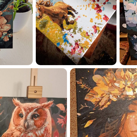
Esmu iepazinies ar GleznoP
privātuma politiku un piekrīt
GleznoPats.lv
Privātuma politika
SAŅEMT -10