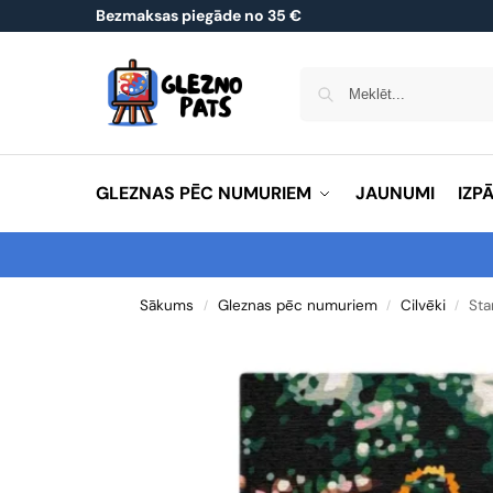
Bezmaksas piegāde no 35 €
GLEZNAS PĒC NUMURIEM
JAUNUMI
IZP
Sākums
Gleznas pēc numuriem
Cilvēki
Sta
/
/
/