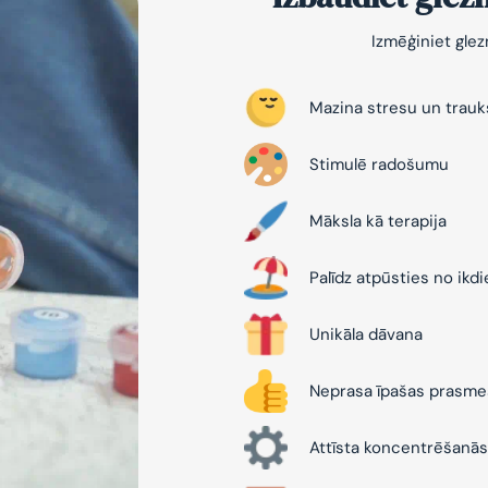
Izmēģiniet gle
Mazina stresu un trau
Stimulē radošumu
Māksla kā terapija
Palīdz atpūsties no ikd
Unikāla dāvana
Neprasa īpašas prasme
Attīsta koncentrēšanās