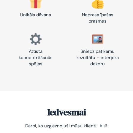
Unikāla dāvana
Neprasa īpašas
prasmes
Attīsta
Sniedz patīkamu
koncentrēšanās
rezultātu – interjera
spējas
dekoru
Iedvesmai
-10% pirmajam pasūtījumam
Darbi, ko uzgleznojuši mūsu klienti! 👩‍🎨
Vienkāršs veids, kā atslābināties un nomierināt