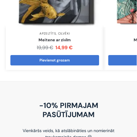
APZELTĪTS
,
CILVĒKI
Meitene ar zivīm
M
19,99
€
14,99
€
Pievienot grozam
-10% PIRMAJAM
PASŪTĪJUMAM
Vienkāršs veids, kā atslābināties un nomierināt
trauksmainās domas 😌