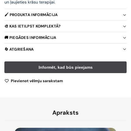
un ļaujieties krāsu terapijai.
🖌️ PRODUKTA INFORMĀCIJA
🎨 KAS IETILPST KOMPLEKTĀ?
🚚 PIEGĀDES INFORMĀCIJA
🔄 ATGRIEŠANA
Pievienot vēlmju sarakstam
Apraksts