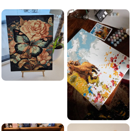
trauksmainās domas 😌
Esmu iepazinies ar GleznoPats.lv privātuma politiku un
piekrītu tai
GleznoPats.lv
Privātuma politika
SAŅEMT -10%