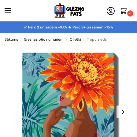
0
✅ Pērc 2 un saņem -10% 🔥 Pērc 3+ un saņem -15%
Sākums
Gleznas pēc numuriem
Cilvēki
Tropu zieds
/
/
/