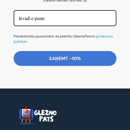
Pierakstoties jaunumiem, es piekrītu GleznoPats.lv
privātuma
politikai.
SAŅEMT -10%