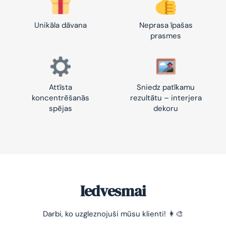
Unikāla dāvana
Neprasa īpašas
prasmes
Attīsta
Sniedz patīkamu
koncentrēšanās
rezultātu – interjera
spējas
dekoru
Iedvesmai
Darbi, ko uzgleznojuši mūsu klienti! 👩‍🎨