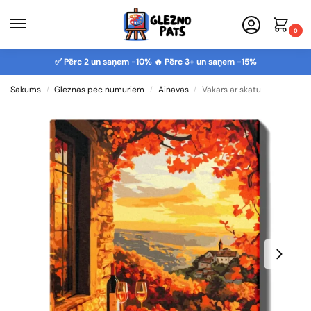
0
✅ Pērc 2 un saņem -10% 🔥 Pērc 3+ un saņem -15%
Sākums
Gleznas pēc numuriem
Ainavas
Vakars ar skatu
/
/
/