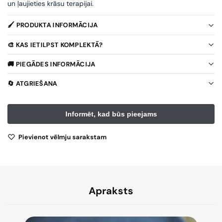
un ļaujieties krāsu terapijai.
🖌️ PRODUKTA INFORMĀCIJA
🎨 KAS IETILPST KOMPLEKTĀ?
🚚 PIEGĀDES INFORMĀCIJA
🔄 ATGRIEŠANA
Pievienot vēlmju sarakstam
Apraksts