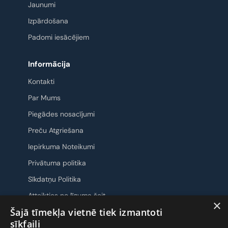
Jaunumi
Izpārdošana
Padomi iesācējiem
Informācija
Kontakti
Par Mums
Piegādes nosacījumi
Preču Atgriešana
Iepirkuma Noteikumi
Privātuma politika
Sīkdatņu Politika
Atteikties no līguma šeit
×
Šajā tīmekļa vietnē tiek izmantoti
Sazināsimies
sīkfaili