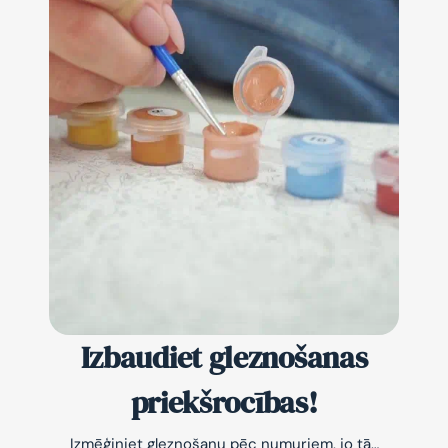
Izbaudiet gleznošanas
priekšrocības!
Izmēģiniet gleznošanu pēc numuriem, jo tā…