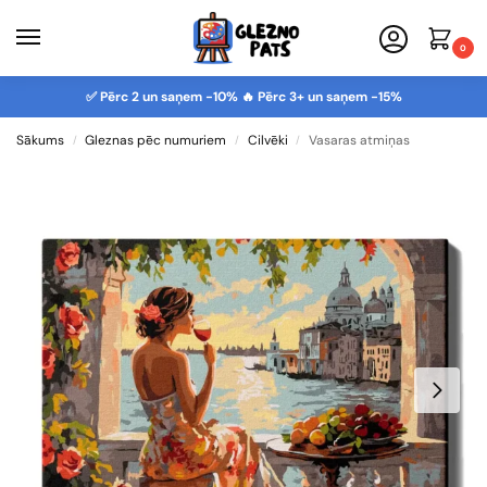
0
✅ Pērc 2 un saņem -10% 🔥 Pērc 3+ un saņem -15%
Sākums
Gleznas pēc numuriem
Cilvēki
Vasaras atmiņas
/
/
/