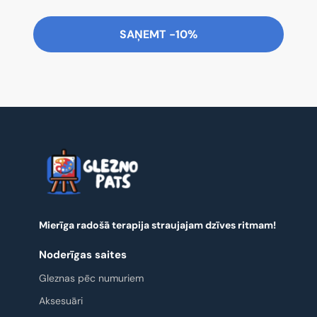
SAŅEMT -10%
Mierīga radošā terapija straujajam dzīves ritmam!
Noderīgas saites
Gleznas pēc numuriem
Aksesuāri