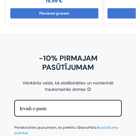
19,99
€
Pievienot grozam
-10% PIRMAJAM
PASŪTĪJUMAM
Vienkāršs veids, kā atslābināties un nomierināt
trauksmainās domas 😌
Pierakstoties jaunumiem, es piekrītu GleznoPats.lv
privātuma
politikai.