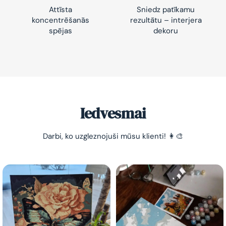
Attīsta
Sniedz patīkamu
koncentrēšanās
rezultātu – interjera
spējas
dekoru
-10% pirmajam pasūtījumam
Vienkāršs veids, kā atslābināties un nomierināt
trauksmainās domas 😌
Iedvesmai
Darbi, ko uzgleznojuši mūsu klienti! 👩‍🎨
Esmu iepazinies ar GleznoPats.lv privātuma politiku un
piekrītu tai
GleznoPats.lv
Privātuma politika
SAŅEMT -10%