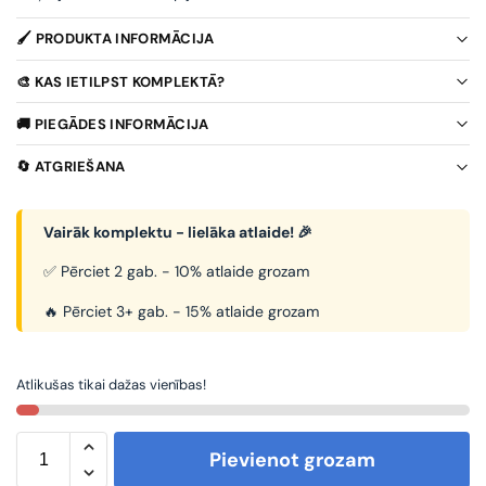
🖌️ PRODUKTA INFORMĀCIJA
🎨 KAS IETILPST KOMPLEKTĀ?
🚚 PIEGĀDES INFORMĀCIJA
🔄 ATGRIEŠANA
Vairāk komplektu - lielāka atlaide! 🎉
✅ Pērciet 2 gab. - 10% atlaide grozam
🔥 Pērciet 3+ gab. - 15% atlaide grozam
Atlikušas tikai dažas vienības!
Pievienot grozam