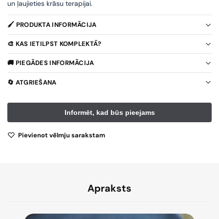
un ļaujieties krāsu terapijai.
🖌️ PRODUKTA INFORMĀCIJA
🎨 KAS IETILPST KOMPLEKTĀ?
🚚 PIEGĀDES INFORMĀCIJA
🔄 ATGRIEŠANA
Pievienot vēlmju sarakstam
Apraksts