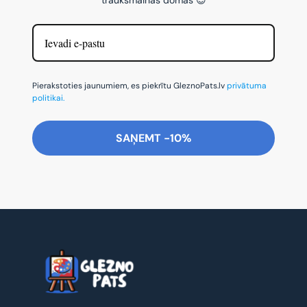
Pierakstoties jaunumiem, es piekrītu GleznoPats.lv
privātuma
politikai.
SAŅEMT -10%