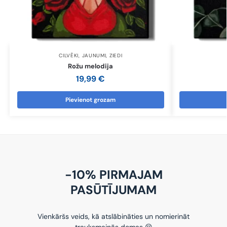
CILVĒKI
,
JAUNUMI
,
ZIEDI
Rožu melodija
19,99
€
Pievienot grozam
-10% PIRMAJAM
PASŪTĪJUMAM
Vienkāršs veids, kā atslābināties un nomierināt
trauksmainās domas 😌