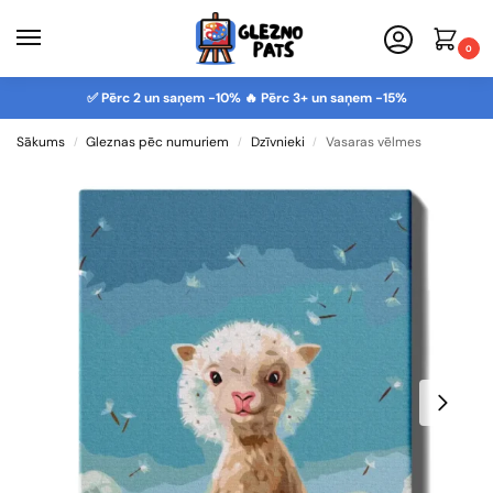
0
✅ Pērc 2 un saņem -10% 🔥 Pērc 3+ un saņem -15%
Sākums
Gleznas pēc numuriem
Dzīvnieki
Vasaras vēlmes
/
/
/