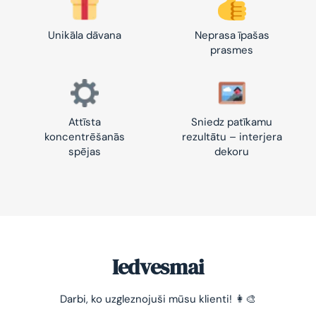
Unikāla dāvana
Neprasa īpašas
prasmes
Attīsta
Sniedz patīkamu
koncentrēšanās
rezultātu – interjera
spējas
dekoru
Iedvesmai
-10% pirmajam pasūtījumam
Darbi, ko uzgleznojuši mūsu klienti! 👩‍🎨
Vienkāršs veids, kā atslābināties un nomierināt