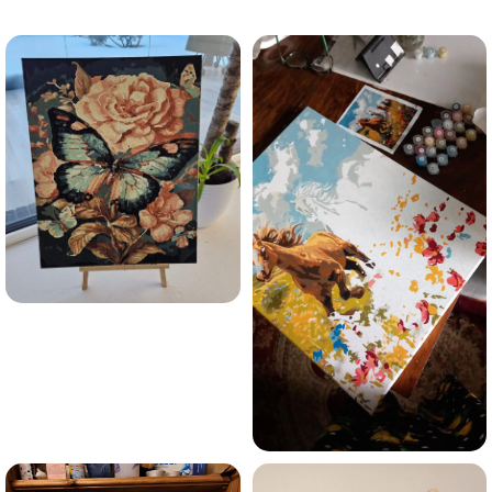
trauksmainās domas 😌
Esmu iepazinies ar GleznoPats.lv privātuma politiku un
piekrītu tai
GleznoPats.lv
Privātuma politika
SAŅEMT -10%