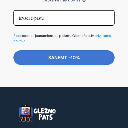
Pierakstoties jaunumiem, es piekrītu GleznoPats.lv
privātuma
politikai.
SAŅEMT -10%