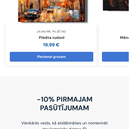
JAUNUMI
,
PILSĒTAS
Pilsēta rudenī
Mēne
19,99
€
Pievienot grozam
-10% PIRMAJAM
PASŪTĪJUMAM
Vienkāršs veids, kā atslābināties un nomierināt
trauksmainās domas 😌