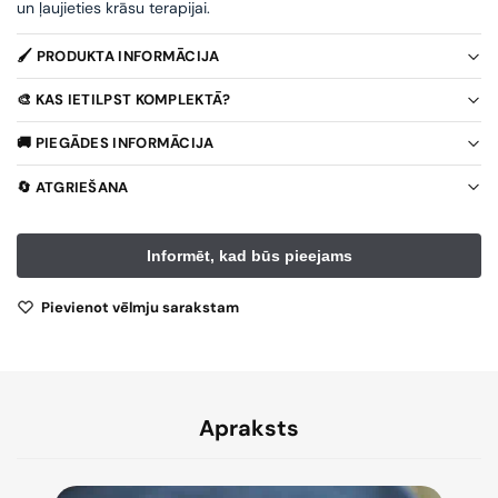
un ļaujieties krāsu terapijai.
🖌️ PRODUKTA INFORMĀCIJA
🎨 KAS IETILPST KOMPLEKTĀ?
🚚 PIEGĀDES INFORMĀCIJA
🔄 ATGRIEŠANA
Pievienot vēlmju sarakstam
Apraksts