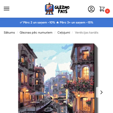
0
✅ Pērc 2 un saņem -10% 🔥 Pērc 3+ un saņem -15%
Sākums
Gleznas pēc numuriem
Ceļojumi
Venēcijas kanāls
/
/
/