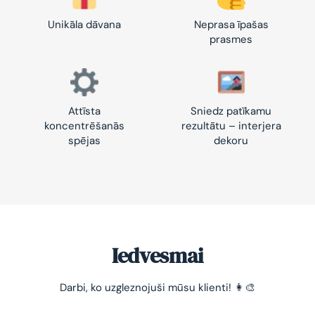
Unikāla dāvana
Neprasa īpašas
prasmes
Attīsta
Sniedz patīkamu
koncentrēšanās
rezultātu – interjera
spējas
dekoru
Iedvesmai
Darbi, ko uzgleznojuši mūsu klienti! 👩‍🎨