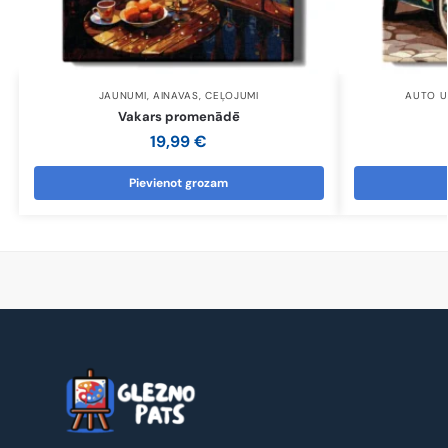
JAUNUMI
,
AINAVAS
,
CEĻOJUMI
AUTO U
Vakars promenādē
19,99
€
Pievienot grozam