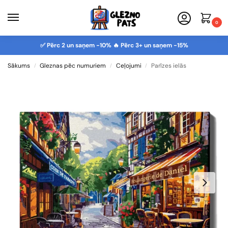
0
✅ Pērc 2 un saņem -10% 🔥 Pērc 3+ un saņem -15%
Sākums
Gleznas pēc numuriem
Ceļojumi
Parīzes ielās
/
/
/