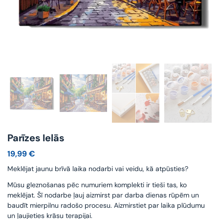
Parīzes Ielās
19,99
€
Meklējat jaunu brīvā laika nodarbi vai veidu, kā atpūsties?
Mūsu gleznošanas pēc numuriem komplekti ir tieši tas, ko
meklējat. Šī nodarbe ļauj aizmirst par darba dienas rūpēm un
baudīt mierpilnu radošo procesu. Aizmirstiet par laika plūdumu
un ļaujieties krāsu terapijai.