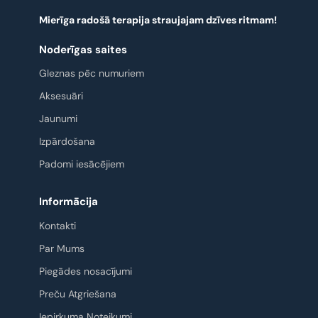
Mierīga radošā terapija straujajam dzīves ritmam!
Noderīgas saites
Gleznas pēc numuriem
Aksesuāri
Jaunumi
Izpārdošana
Padomi iesācējiem
Informācija
Kontakti
Par Mums
Piegādes nosacījumi
Preču Atgriešana
Iepirkuma Noteikumi