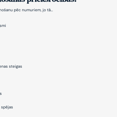
znošanu pēc numuriem, jo tā…
ksmi
ienas steigas
s
 spējas