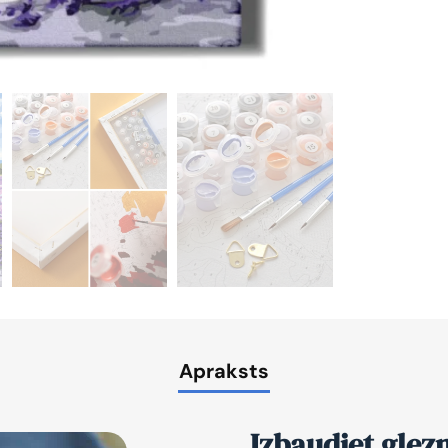
Apraksts
Izbaudiet glez