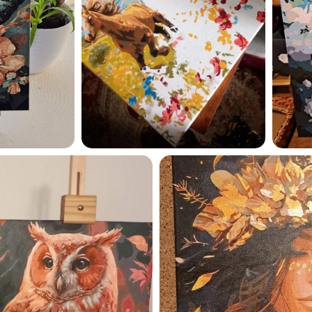
Esmu iepazinies ar GleznoP
privātuma politiku un piekrīt
GleznoPats.lv
Privātuma politika
SAŅEMT -10