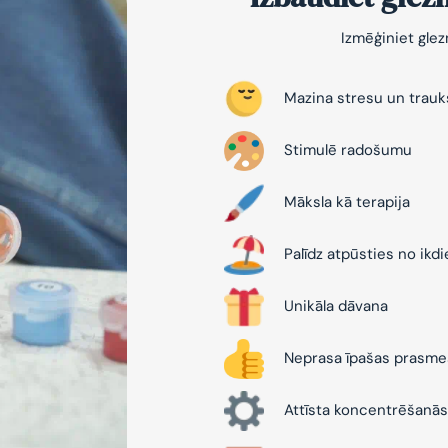
Izmēģiniet gle
Mazina stresu un trau
Stimulē radošumu
Māksla kā terapija
Palīdz atpūsties no ikd
Unikāla dāvana
Neprasa īpašas prasme
Attīsta koncentrēšanās