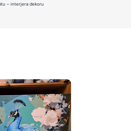
ātu – interjera dekoru
jam
am
bināties un
s domas 😌