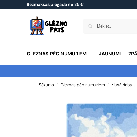
Bezmaksas piegāde no 35 €
GLEZNAS PĒC NUMURIEM
JAUNUMI
IZP
Sākums
Gleznas pēc numuriem
Klusā daba
/
/
/