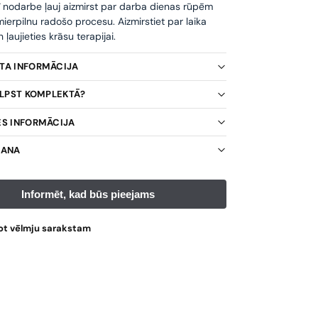
ī nodarbe ļauj aizmirst par darba dienas rūpēm
ierpilnu radošo procesu. Aizmirstiet par laika
ļaujieties krāsu terapijai.
KTA INFORMĀCIJA
TILPST KOMPLEKTĀ?
ES INFORMĀCIJA
ŠANA
ot vēlmju sarakstam