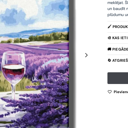
meklējat. Š
un baudīt m
plūdumu un 
🖌️ PRODU
🎨 KAS IE
🚚 PIEGĀD
🔄 ATGRIE
Pievien