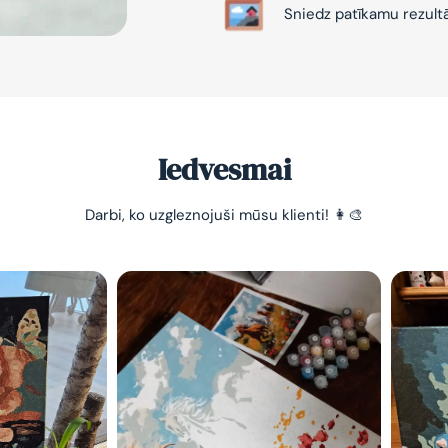
Sniedz patīkamu rezult
Iedvesmai
-10% pirma
Darbi, ko uzgleznojuši mūsu klienti! 👩‍🎨
pasūtījum
Vienkāršs veids, kā atslā
nomierināt trauksmainā