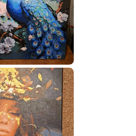
ats.lv
u tai
%