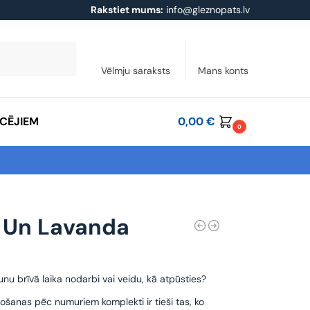
Rakstiet mums:
info@gleznopats.lv
Meklēt
Vēlmju saraksts
Mans konts
ĀCĒJIEM
0,00
€
0
 Un Lavanda
unu brīvā laika nodarbi vai veidu, kā atpūsties?
ošanas pēc numuriem komplekti ir tieši tas, ko