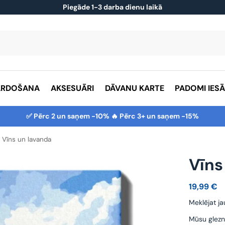
Piegāde 1-3 darba dienu laikā
ĀRDOŠANA
AKSESUĀRI
DĀVANU KARTE
PADOMI IES
✅ Pērc 2 un saņem -10% 🔥 Pērc 3+ un saņem -15%
Vīns un lavanda
Vīns
19,99
€
Meklējat ja
Mūsu glezn