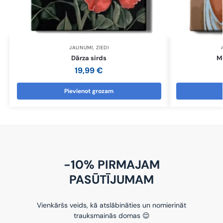
JAUNUMI
,
ZIEDI
Dārza sirds
Me
19,99
€
Pievienot grozam
-10% PIRMAJAM
PASŪTĪJUMAM
Vienkāršs veids, kā atslābināties un nomierināt
trauksmainās domas 😌