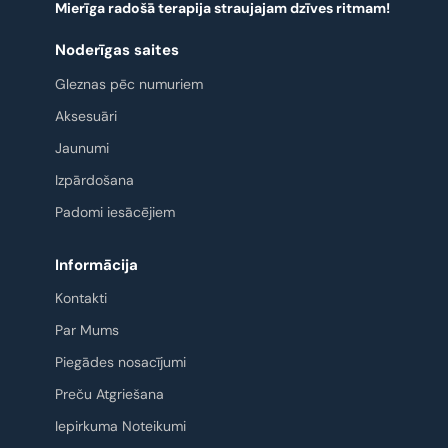
Mierīga radošā terapija straujajam dzīves ritmam!
Noderīgas saites
Gleznas pēc numuriem
Aksesuāri
Jaunumi
Izpārdošana
Padomi iesācējiem
Informācija
Kontakti
Par Mums
Piegādes nosacījumi
Preču Atgriešana
Iepirkuma Noteikumi