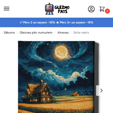
0
✅ Pērc 2 un saņem -10% 🔥 Pērc 3+ un saņem -15%
Sākums
Gleznas pēc numuriem
Ainavas
Zelta nakts
/
/
/