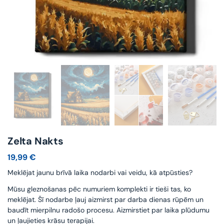
Zelta Nakts
19,99
€
Meklējat jaunu brīvā laika nodarbi vai veidu, kā atpūsties?
Mūsu gleznošanas pēc numuriem komplekti ir tieši tas, ko
meklējat. Šī nodarbe ļauj aizmirst par darba dienas rūpēm un
baudīt mierpilnu radošo procesu. Aizmirstiet par laika plūdumu
un ļaujieties krāsu terapijai.