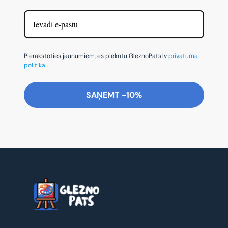
Pierakstoties jaunumiem, es piekrītu GleznoPats.lv
privātuma
politikai.
SAŅEMT -10%