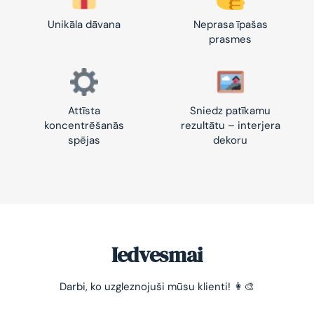
Unikāla dāvana
Neprasa īpašas
prasmes
Attīsta
Sniedz patīkamu
koncentrēšanās
rezultātu – interjera
spējas
dekoru
Iedvesmai
Darbi, ko uzgleznojuši mūsu klienti! 👩‍🎨