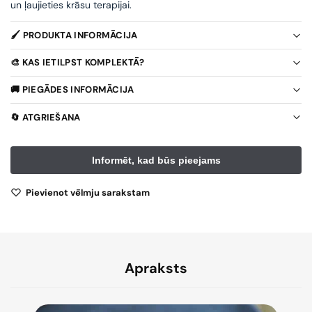
un ļaujieties krāsu terapijai.
🖌️ PRODUKTA INFORMĀCIJA
🎨 KAS IETILPST KOMPLEKTĀ?
🚚 PIEGĀDES INFORMĀCIJA
🔄 ATGRIEŠANA
Pievienot vēlmju sarakstam
Apraksts