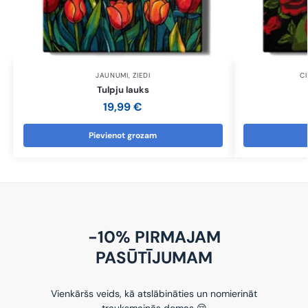
JAUNUMI
,
ZIEDI
CI
Tulpju lauks
19,99
€
Pievienot grozam
-10% PIRMAJAM
PASŪTĪJUMAM
Vienkāršs veids, kā atslābināties un nomierināt
trauksmainās domas 😌