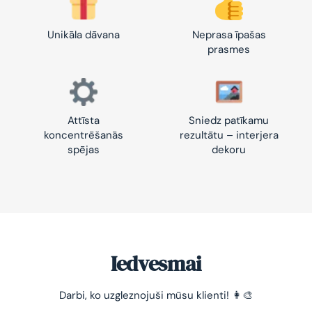
Unikāla dāvana
Neprasa īpašas
prasmes
Attīsta
Sniedz patīkamu
koncentrēšanās
rezultātu – interjera
spējas
dekoru
Iedvesmai
Darbi, ko uzgleznojuši mūsu klienti! 👩‍🎨