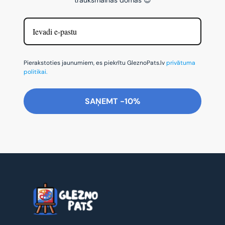
Pierakstoties jaunumiem, es piekrītu GleznoPats.lv
privātuma
politikai.
SAŅEMT -10%