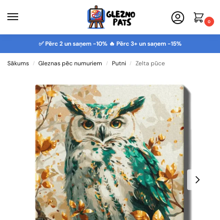
0
✅ Pērc 2 un saņem -10% 🔥 Pērc 3+ un saņem -15%
Sākums
Gleznas pēc numuriem
Putni
Zelta pūce
/
/
/