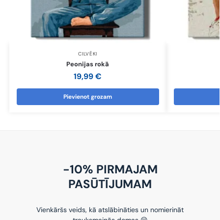
CILVĒKI
Peonijas rokā
19,99
€
Pievienot grozam
-10% PIRMAJAM
PASŪTĪJUMAM
Vienkāršs veids, kā atslābināties un nomierināt
trauksmainās domas 😌