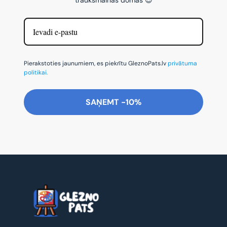
Pierakstoties jaunumiem, es piekrītu GleznoPats.lv
privātuma
politikai.
SAŅEMT -10%