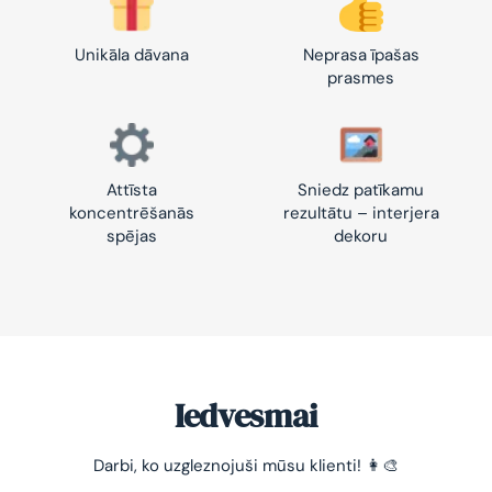
Unikāla dāvana
Neprasa īpašas
prasmes
Attīsta
Sniedz patīkamu
koncentrēšanās
rezultātu – interjera
spējas
dekoru
Iedvesmai
-10% pirmajam pasūtījumam
Darbi, ko uzgleznojuši mūsu klienti! 👩‍🎨
Vienkāršs veids, kā atslābināties un nomierināt