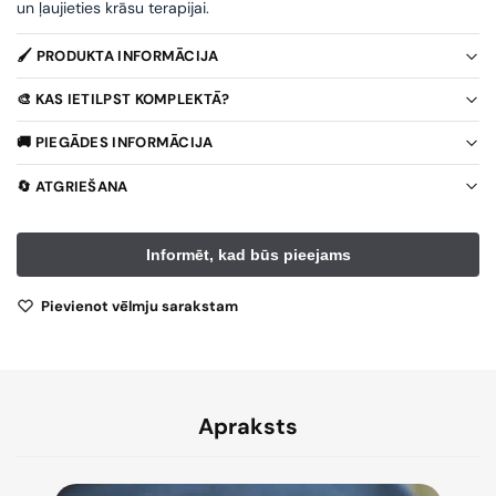
un ļaujieties krāsu terapijai.
🖌️ PRODUKTA INFORMĀCIJA
🎨 KAS IETILPST KOMPLEKTĀ?
🚚 PIEGĀDES INFORMĀCIJA
🔄 ATGRIEŠANA
Pievienot vēlmju sarakstam
Apraksts