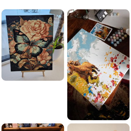
trauksmainās domas 😌
Esmu iepazinies ar GleznoPats.lv privātuma politiku un
piekrītu tai
GleznoPats.lv
Privātuma politika
SAŅEMT -10%