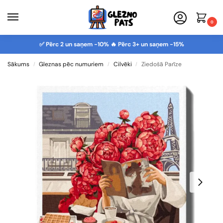
0
✅ Pērc 2 un saņem -10% 🔥 Pērc 3+ un saņem -15%
Sākums
Gleznas pēc numuriem
Cilvēki
Ziedošā Parīze
/
/
/