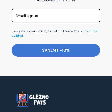
Pierakstoties jaunumiem, es piekrītu GleznoPats.lv
privātuma
politikai.
SAŅEMT -10%