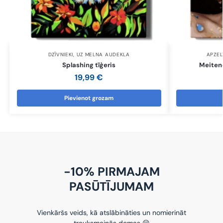
DZĪVNIEKI
,
UZ MELNA AUDEKLA
APZEL
Splashing tīģeris
Meitene
19,99
€
Pievienot grozam
-10% PIRMAJAM
PASŪTĪJUMAM
Vienkāršs veids, kā atslābināties un nomierināt
trauksmainās domas 😌