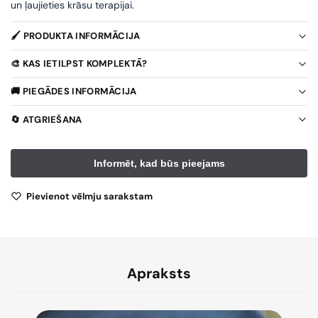
un ļaujieties krāsu terapijai.
🖌️ PRODUKTA INFORMĀCIJA
🎨 KAS IETILPST KOMPLEKTĀ?
🚚 PIEGĀDES INFORMĀCIJA
🔄 ATGRIEŠANA
Pievienot vēlmju sarakstam
Apraksts