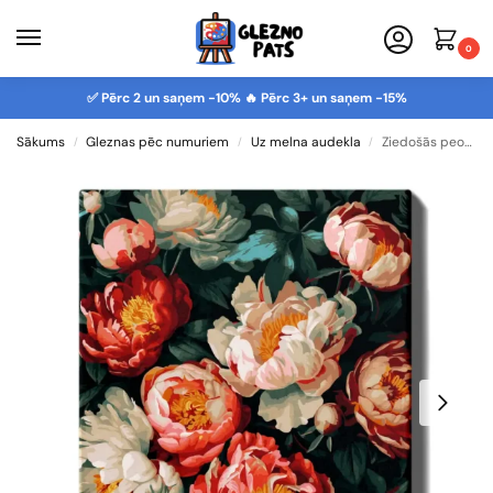
0
✅ Pērc 2 un saņem -10% 🔥 Pērc 3+ un saņem -15%
Sākums
Gleznas pēc numuriem
Uz melna audekla
Ziedošās peonijas
/
/
/