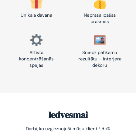
Unikāla dāvana
Neprasa īpašas
prasmes
Attīsta
Sniedz patīkamu
koncentrēšanās
rezultātu – interjera
spējas
dekoru
Iedvesmai
Darbi, ko uzgleznojuši mūsu klienti! 👩‍🎨