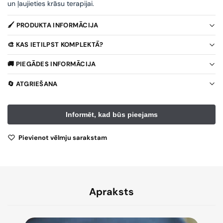
un ļaujieties krāsu terapijai.
🖌️ PRODUKTA INFORMĀCIJA
🎨 KAS IETILPST KOMPLEKTĀ?
🚚 PIEGĀDES INFORMĀCIJA
🔄 ATGRIEŠANA
Pievienot vēlmju sarakstam
Apraksts