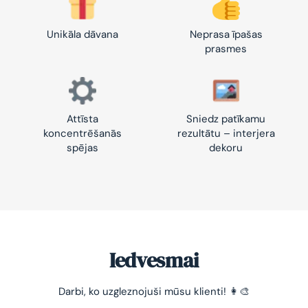
Unikāla dāvana
Neprasa īpašas
prasmes
Attīsta
Sniedz patīkamu
koncentrēšanās
rezultātu – interjera
spējas
dekoru
Iedvesmai
Darbi, ko uzgleznojuši mūsu klienti! 👩‍🎨