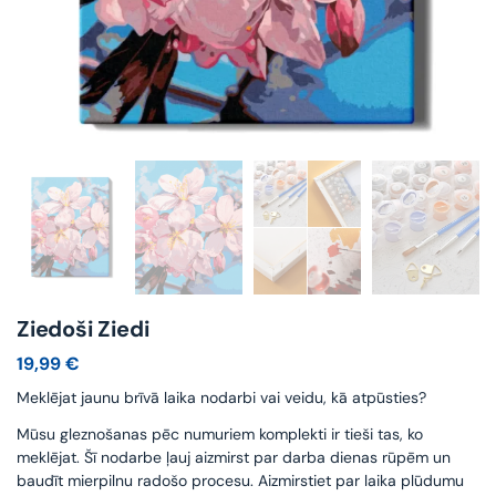
Ziedoši Ziedi
19,99
€
Meklējat jaunu brīvā laika nodarbi vai veidu, kā atpūsties?
Mūsu gleznošanas pēc numuriem komplekti ir tieši tas, ko
meklējat. Šī nodarbe ļauj aizmirst par darba dienas rūpēm un
baudīt mierpilnu radošo procesu. Aizmirstiet par laika plūdumu