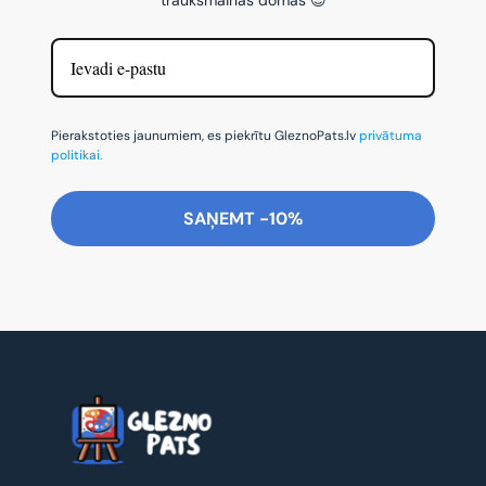
Pierakstoties jaunumiem, es piekrītu GleznoPats.lv
privātuma
politikai.
SAŅEMT -10%