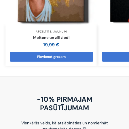
APZELTĪTS
,
JAUNUMI
Meitene un zili ziedi
19,99
€
Pievienot grozam
-10% PIRMAJAM
PASŪTĪJUMAM
Vienkāršs veids, kā atslābināties un nomierināt
trauksmainās domas 😌