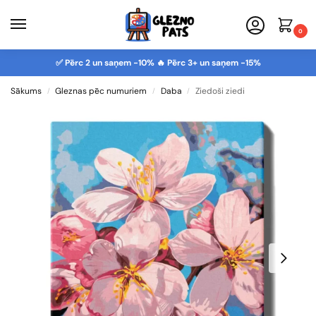
0
✅ Pērc 2 un saņem -10% 🔥 Pērc 3+ un saņem -15%
Sākums
Gleznas pēc numuriem
Daba
Ziedoši ziedi
/
/
/