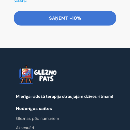
politikai.
SAŅEMT -10%
Mierīga radošā terapija straujajam dzīves ritmam!
Noderīgas saites
Gleznas pēc numuriem
Aksesuāri