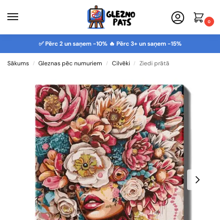
0
✅ Pērc 2 un saņem -10% 🔥 Pērc 3+ un saņem -15%
Sākums
Gleznas pēc numuriem
Cilvēki
Ziedi prātā
/
/
/