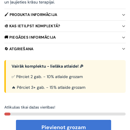
un ļaujieties krāsu terapijai.
🖌️ PRODUKTA INFORMĀCIJA
🎨 KAS IETILPST KOMPLEKTĀ?
🚚 PIEGĀDES INFORMĀCIJA
🔄 ATGRIEŠANA
Vairāk komplektu - lielāka atlaide! 🎉
✅ Pērciet 2 gab. - 10% atlaide grozam
🔥 Pērciet 3+ gab. - 15% atlaide grozam
Atlikušas tikai dažas vienības!
Pievienot grozam