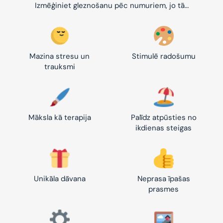
Izmēģiniet gleznošanu pēc numuriem, jo tā…
Mazina stresu un
Stimulē radošumu
trauksmi
Māksla kā terapija
Palīdz atpūsties no
ikdienas steigas
Unikāla dāvana
Neprasa īpašas
prasmes