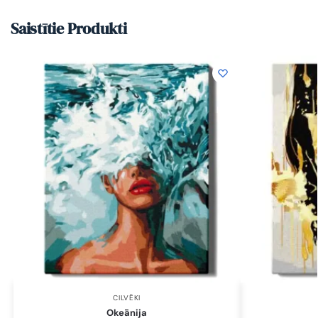
Saistītie Produkti
CILVĒKI
Okeānija