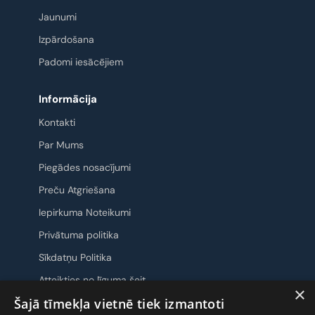
Jaunumi
Izpārdošana
Padomi iesācējiem
Informācija
Kontakti
Par Mums
Piegādes nosacījumi
Preču Atgriešana
Iepirkuma Noteikumi
Privātuma politika
Sīkdatņu Politika
Atteikties no līguma šeit
×
Šajā tīmekļa vietnē tiek izmantoti
Sazināsimies