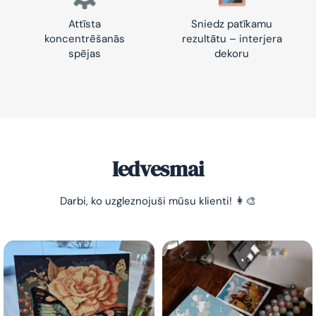
Attīsta
Sniedz patīkamu
koncentrēšanās
rezultātu – interjera
spējas
dekoru
-10% pirmajam pasūtījumam
Vienkāršs veids, kā atslābināties un nomierināt
trauksmainās domas 😌
Iedvesmai
Darbi, ko uzgleznojuši mūsu klienti! 👩‍🎨
Esmu iepazinies ar GleznoPats.lv privātuma politiku un
piekrītu tai
GleznoPats.lv
Privātuma politika
SAŅEMT -10%