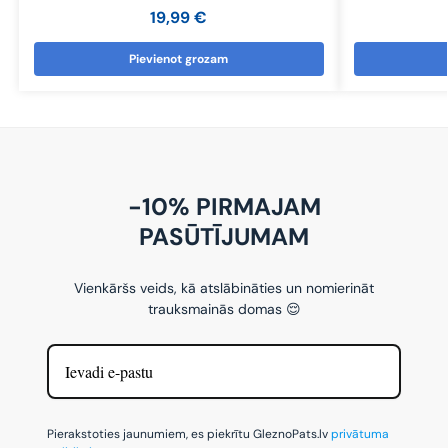
19,99
€
Pievienot grozam
-10% PIRMAJAM
PASŪTĪJUMAM
Vienkāršs veids, kā atslābināties un nomierināt
trauksmainās domas 😌
Pierakstoties jaunumiem, es piekrītu GleznoPats.lv
privātuma