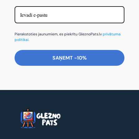
Pierakstoties jaunumiem, es piekrītu GleznoPats.lv
privātuma
politikai.
SAŅEMT -10%