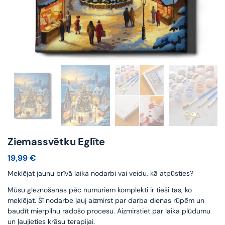
Ziemassvētku Eglīte
19,99
€
Meklējat jaunu brīvā laika nodarbi vai veidu, kā atpūsties?
Mūsu gleznošanas pēc numuriem komplekti ir tieši tas, ko
meklējat. Šī nodarbe ļauj aizmirst par darba dienas rūpēm un
baudīt mierpilnu radošo procesu. Aizmirstiet par laika plūdumu
un ļaujieties krāsu terapijai.