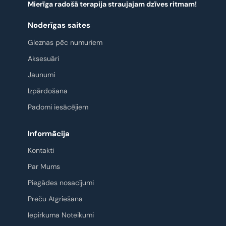
Mierīga radošā terapija straujajam dzīves ritmam!
Noderīgas saites
Gleznas pēc numuriem
Aksesuāri
Jaunumi
Izpārdošana
Padomi iesācējiem
Informācija
Kontakti
Par Mums
Piegādes nosacījumi
Preču Atgriešana
Iepirkuma Noteikumi