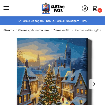
0
✅ Pērc 2 un saņem -10% 🔥 Pērc 3+ un saņem -15%
Sākums
Gleznas pēc numuriem
Ziemassvētki
Ziemassvētku eglīte
/
/
/