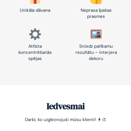
Unikāla dāvana
Neprasa īpašas
prasmes
Attīsta
Sniedz patīkamu
koncentrēšanās
rezultātu – interjera
spējas
dekoru
Iedvesmai
Darbi, ko uzgleznojuši mūsu klienti! 👩‍🎨