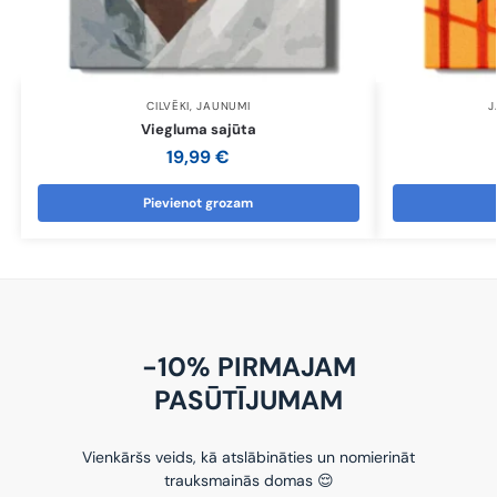
CILVĒKI
,
JAUNUMI
J
Viegluma sajūta
19,99
€
Pievienot grozam
-10% PIRMAJAM
PASŪTĪJUMAM
Vienkāršs veids, kā atslābināties un nomierināt
trauksmainās domas 😌