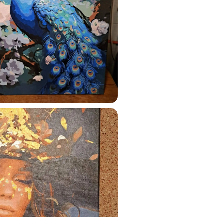
ats.lv
u tai
%