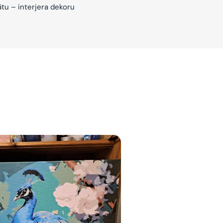
ātu – interjera dekoru
jam
am
bināties un
s domas 😌