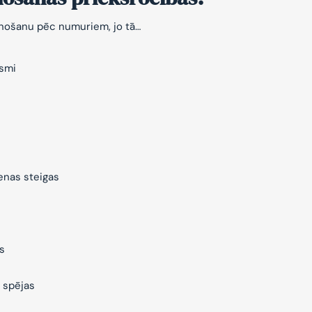
znošanu pēc numuriem, jo tā…
ksmi
ienas steigas
s
 spējas