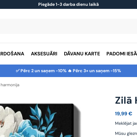
Piegāde 1-3 darba dienu laikā
ĀRDOŠANA
AKSESUĀRI
DĀVANU KARTE
PADOMI IES
✅ Pērc 2 un saņem -10% 🔥 Pērc 3+ un saņem -15%
ā harmonija
Zilā
19,99
€
Meklējat ja
Mūsu glezn