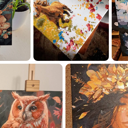
Esmu iepazinies ar GleznoP
privātuma politiku un piekrīt
GleznoPats.lv
Privātuma politika
SAŅEMT -10