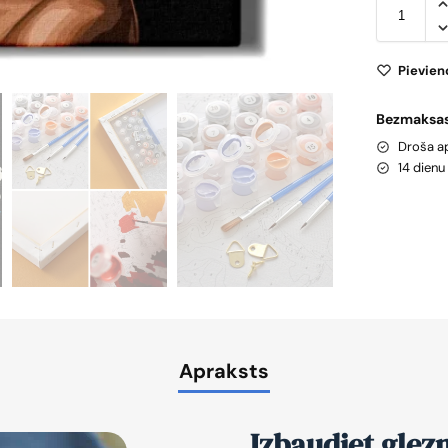
Pievien
Bezmaksas
Droša 
14 dien
Apraksts
Izbaudiet glez