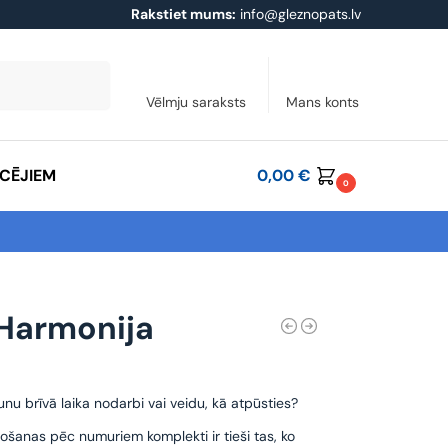
Rakstiet mums:
info@gleznopats.lv
Meklēt
Vēlmju saraksts
Mans konts
ĀCĒJIEM
0,00
€
0
 Harmonija
unu brīvā laika nodarbi vai veidu, kā atpūsties?
ošanas pēc numuriem komplekti ir tieši tas, ko