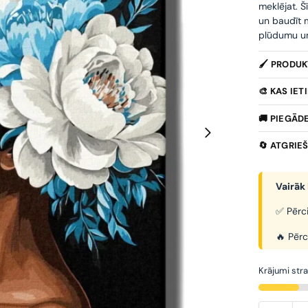
meklējat. Š
un baudīt m
plūdumu un 
🖌️ PRODU
🎨 KAS IE
🚚 PIEGĀD
🔄 ATGRIE
Vairāk 
✅ Pērci
🔥 Pērc
Krājumi stra