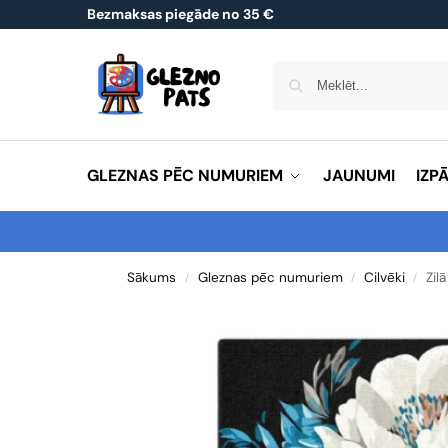
Bezmaksas piegāde no 35 €
GLEZNAS PĒC NUMURIEM
JAUNUMI
IZP
Sākums
Gleznas pēc numuriem
Cilvēki
Zil
/
/
/