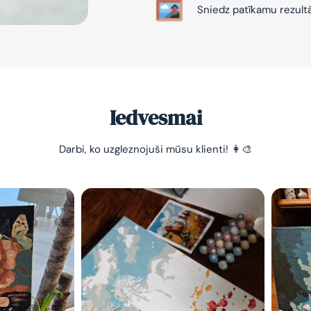
Sniedz patīkamu rezult
Iedvesmai
-10% pirma
Darbi, ko uzgleznojuši mūsu klienti! 👩‍🎨
pasūtījum
Vienkāršs veids, kā atslā
nomierināt trauksmainā