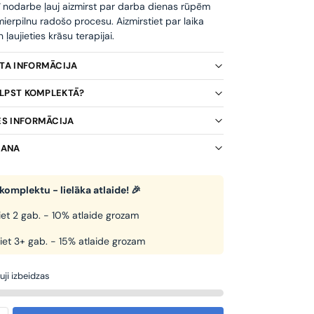
ī nodarbe ļauj aizmirst par darba dienas rūpēm
ierpilnu radošo procesu. Aizmirstiet par laika
ļaujieties krāsu terapijai.
KTA INFORMĀCIJA
TILPST KOMPLEKTĀ?
ES INFORMĀCIJA
ŠANA
komplektu - lielāka atlaide! 🎉
et 2 gab. - 10% atlaide grozam
iet 3+ gab. - 15% atlaide grozam
uji izbeidzas