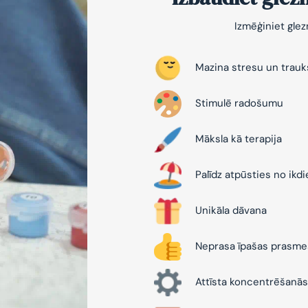
Izmēģiniet gle
Mazina stresu un trau
Stimulē radošumu
Māksla kā terapija
Palīdz atpūsties no ikd
Unikāla dāvana
Neprasa īpašas prasme
Attīsta koncentrēšanās