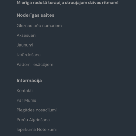
Mierīga radošā terapija straujajam dzīves ritmam!
Noderīgas saites
Gleznas pēc numuriem
Aksesuāri
Jaunumi
Izpārdošana
Padomi iesācējiem
Informācija
Kontakti
Par Mums
Piegādes nosacījumi
Preču Atgriešana
Iepirkuma Noteikumi