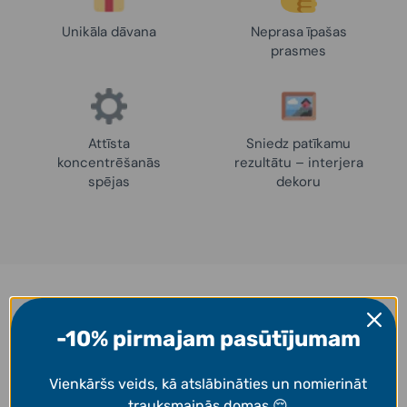
Unikāla dāvana
Neprasa īpašas
prasmes
Attīsta
Sniedz patīkamu
koncentrēšanās
rezultātu – interjera
spējas
dekoru
Iedvesmai
-10% pirmajam pasūtījumam
Darbi, ko uzgleznojuši mūsu klienti! 👩‍🎨
Vienkāršs veids, kā atslābināties un nomierināt
trauksmainās domas 😌