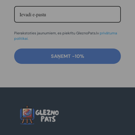
Pierakstoties jaunumiem, es piekrītu GleznoPats.lv
privātuma
politikai.
SAŅEMT -10%