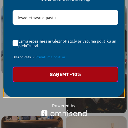
Esmu iepazinies ar GleznoPats.lv privātuma politiku un
piekrītu tai
GleznoPats.lv
Privātuma politika
SAŅEMT -10%