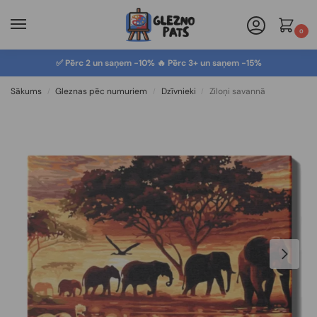
0
✅ Pērc 2 un saņem -10% 🔥 Pērc 3+ un saņem -15%
Sākums
Gleznas pēc numuriem
Dzīvnieki
Ziloņi savannā
/
/
/