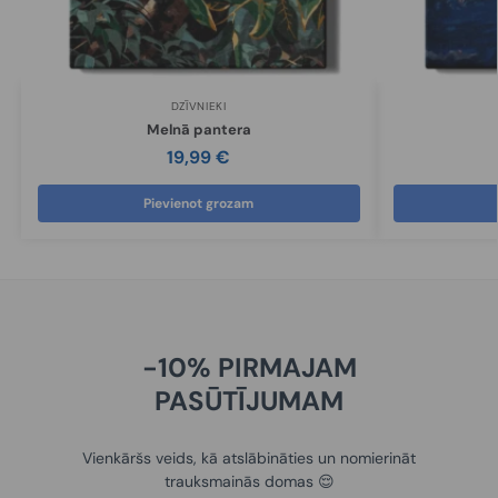
DZĪVNIEKI
Melnā pantera
19,99
€
Pievienot grozam
-10% PIRMAJAM
PASŪTĪJUMAM
Vienkāršs veids, kā atslābināties un nomierināt
trauksmainās domas 😌