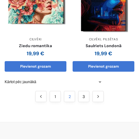
CILVĒKI
CILVĒKI
,
PILSĒTAS
Ziedu romantika
Saulriets Londonā
19,99
€
19,99
€
Pievienot grozam
Pievienot grozam
1
2
3