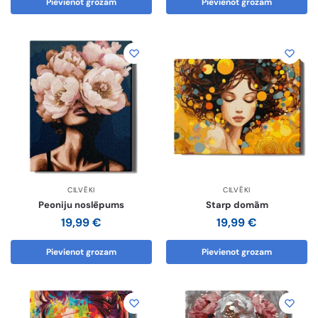
Pievienot grozam
Pievienot grozam
CILVĒKI
CILVĒKI
Peoniju noslēpums
Starp domām
19,99
€
19,99
€
Pievienot grozam
Pievienot grozam