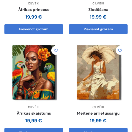
CILVĒKI
CILVĒKI
Āfrikas princese
Ziedēšana
19,99
€
19,99
€
Pievienot grozam
Pievienot grozam
CILVĒKI
CILVĒKI
Āfrikas skaistums
Meitene ar lietussargu
19,99
€
19,99
€