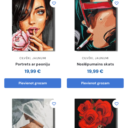
CILVĒKI
,
JAUNUMI
CILVĒKI
,
JAUNUMI
Portrets ar peoniju
Noslēpumains skats
19,99
€
19,99
€
Pievienot grozam
Pievienot grozam