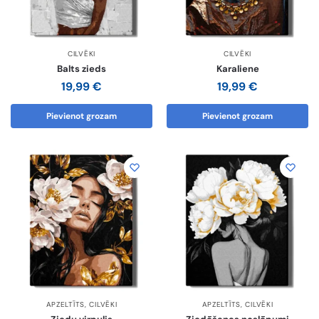
CILVĒKI
CILVĒKI
Balts zieds
Karaliene
19,99
€
19,99
€
Pievienot grozam
Pievienot grozam
APZELTĪTS
,
CILVĒKI
APZELTĪTS
,
CILVĒKI