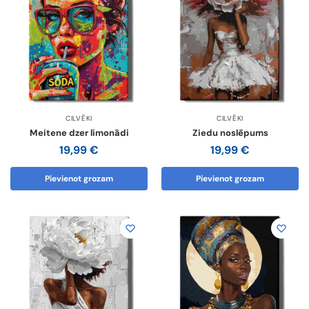
CILVĒKI
CILVĒKI
Meitene dzer limonādi
Ziedu noslēpums
19,99
€
19,99
€
Pievienot grozam
Pievienot grozam