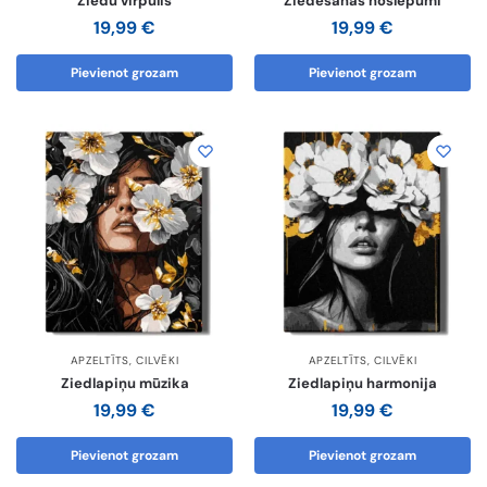
Ziedu virpulis
Ziedēšanas noslēpumi
19,99
€
19,99
€
Pievienot grozam
Pievienot grozam
APZELTĪTS
,
CILVĒKI
APZELTĪTS
,
CILVĒKI
Ziedlapiņu mūzika
Ziedlapiņu harmonija
19,99
€
19,99
€
Pievienot grozam
Pievienot grozam
-10% pirmajam pasūtījumam