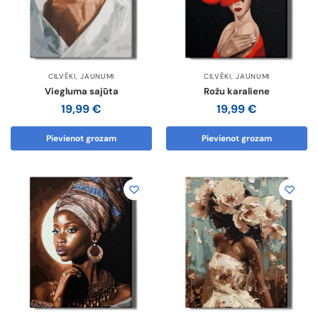
CILVĒKI
,
JAUNUMI
CILVĒKI
,
JAUNUMI
Viegluma sajūta
Rožu karaliene
19,99
€
19,99
€
Pievienot grozam
Pievienot grozam