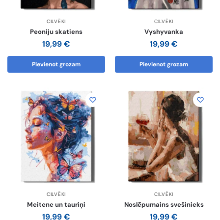
CILVĒKI
CILVĒKI
Peoniju skatiens
Vyshyvanka
19,99
€
19,99
€
Pievienot grozam
Pievienot grozam
CILVĒKI
CILVĒKI
Meitene un tauriņi
Noslēpumains svešinieks
19,99
€
19,99
€