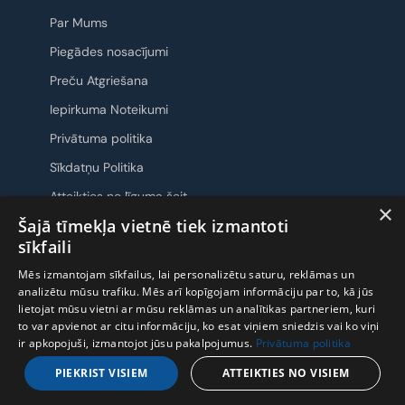
Par Mums
Piegādes nosacījumi
Preču Atgriešana
Iepirkuma Noteikumi
Privātuma politika
Sīkdatņu Politika
Atteikties no līguma šeit
×
Šajā tīmekļa vietnē tiek izmantoti
Sazināsimies
sīkfaili
Mēs izmantojam sīkfailus, lai personalizētu saturu, reklāmas un
analizētu mūsu trafiku. Mēs arī kopīgojam informāciju par to, kā jūs
lietojat mūsu vietni ar mūsu reklāmas un analītikas partneriem, kuri
to var apvienot ar citu informāciju, ko esat viņiem sniedzis vai ko viņi
ir apkopojuši, izmantojot jūsu pakalpojumus.
Privātuma politika
PIEKRIST VISIEM
ATTEIKTIES NO VISIEM
2026 © GleznoPats.lv