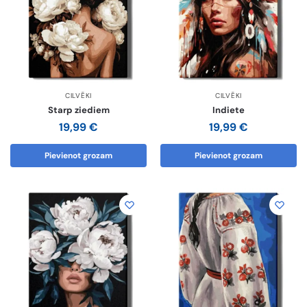
CILVĒKI
CILVĒKI
Starp ziediem
Indiete
19,99
€
19,99
€
Pievienot grozam
Pievienot grozam