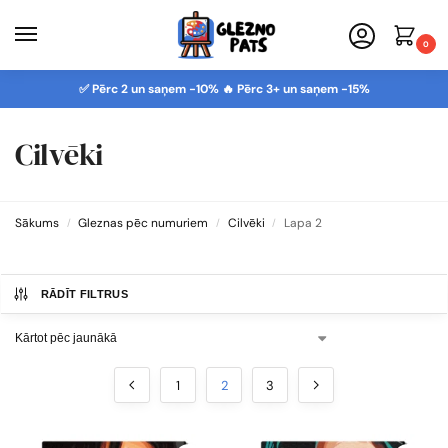
0
✅ Pērc 2 un saņem -10% 🔥 Pērc 3+ un saņem -15%
Cilvēki
Sākums
Gleznas pēc numuriem
Cilvēki
Lapa 2
/
/
/
RĀDĪT FILTRUS
1
2
3