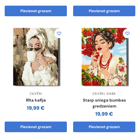
Pievienot grozam
Pievienot grozam
CILVĒKI
CILVĒKI
,
DABA
Rīta kafija
Starp sniega bumbas
gredzeniem
19,99
€
19,99
€
Pievienot grozam
Pievienot grozam