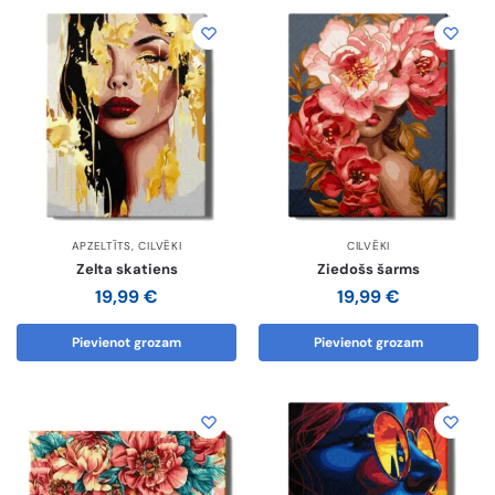
APZELTĪTS
,
CILVĒKI
CILVĒKI
Zelta skatiens
Ziedošs šarms
19,99
€
19,99
€
Pievienot grozam
Pievienot grozam