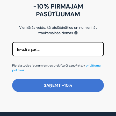
-10% PIRMAJAM
PASŪTĪJUMAM
Vienkāršs veids, kā atslābināties un nomierināt
trauksmainās domas 😌
Pierakstoties jaunumiem, es piekrītu GleznoPats.lv
privātuma
politikai.
SAŅEMT -10%