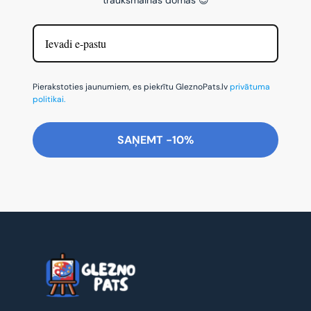
Pierakstoties jaunumiem, es piekrītu GleznoPats.lv
privātuma
politikai.
SAŅEMT -10%