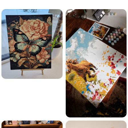
trauksmainās domas 😌
Esmu iepazinies ar GleznoPats.lv privātuma politiku un
piekrītu tai
GleznoPats.lv
Privātuma politika
SAŅEMT -10%