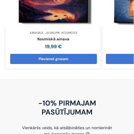
AINAVAS
,
JAUNUMI
,
KOSMOSS
Kosmiskā ainava
19,99
€
Pievienot grozam
-10% PIRMAJAM
PASŪTĪJUMAM
Vienkāršs veids, kā atslābināties un nomierināt
trauksmainās domas 😌