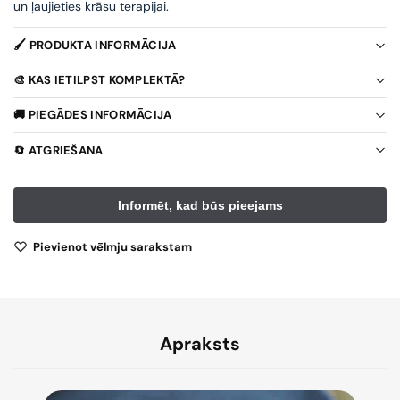
un ļaujieties krāsu terapijai.
🖌️ PRODUKTA INFORMĀCIJA
🎨 KAS IETILPST KOMPLEKTĀ?
🚚 PIEGĀDES INFORMĀCIJA
🔄 ATGRIEŠANA
Pievienot vēlmju sarakstam
Apraksts