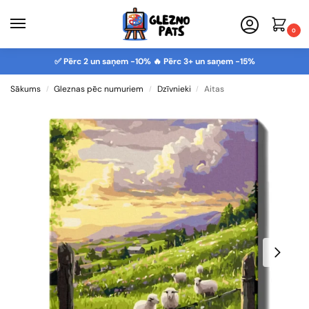
0
✅ Pērc 2 un saņem -10% 🔥 Pērc 3+ un saņem -15%
Sākums
Gleznas pēc numuriem
Dzīvnieki
Aitas
/
/
/