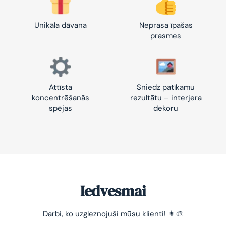
Unikāla dāvana
Neprasa īpašas
prasmes
Attīsta
Sniedz patīkamu
koncentrēšanās
rezultātu – interjera
spējas
dekoru
Iedvesmai
-10% pirmajam pasūtījumam
Darbi, ko uzgleznojuši mūsu klienti! 👩‍🎨
Vienkāršs veids, kā atslābināties un nomierināt