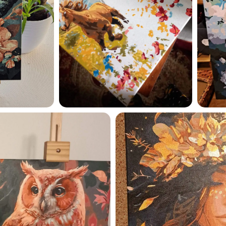
Esmu iepazinies ar GleznoP
privātuma politiku un piekrīt
GleznoPats.lv
Privātuma politika
SAŅEMT -10