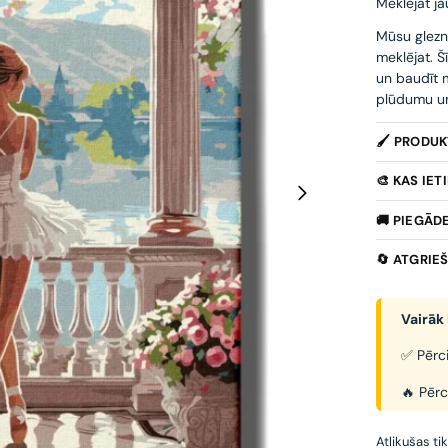
Meklējat ja
Mūsu glezn
meklējat. Š
un baudīt m
plūdumu un 
🖌️ PRODU
🎨 KAS IE
🚚 PIEGĀD
🔄 ATGRIE
Vairāk 
✅ Pērci
🔥 Pērc
Atlikušas ti