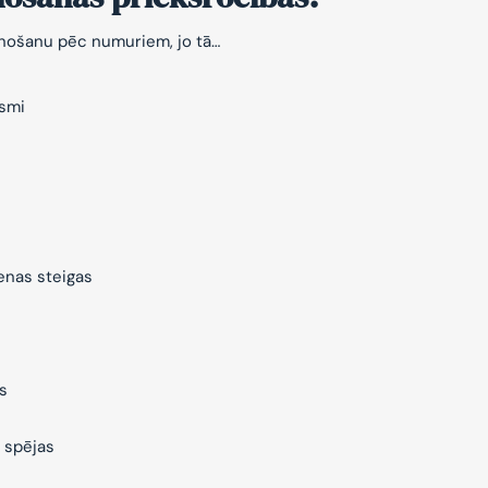
znošanu pēc numuriem, jo tā…
ksmi
ienas steigas
s
 spējas