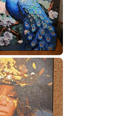
ats.lv
u tai
%