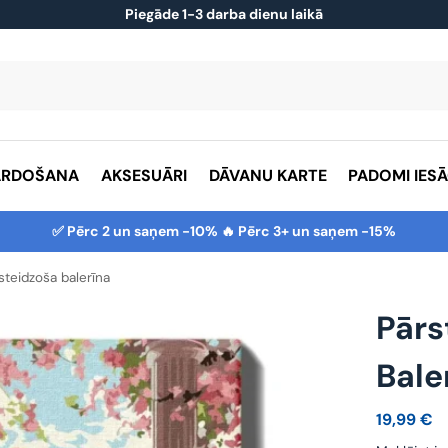
Piegāde 1-3 darba dienu laikā
ĀRDOŠANA
AKSESUĀRI
DĀVANU KARTE
PADOMI IES
✅ Pērc 2 un saņem -10% 🔥 Pērc 3+ un saņem -15%
steidzoša balerīna
Pārs
Bale
19,99
€