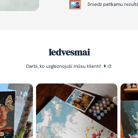
Sniedz patīkamu rezult
Iedvesmai
-10% pirma
Darbi, ko uzgleznojuši mūsu klienti! 👩‍🎨
pasūtījum
Vienkāršs veids, kā atslā
nomierināt trauksmainā