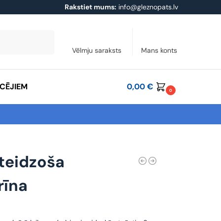
Rakstiet mums:
info@gleznopats.lv
Meklēt
Vēlmju saraksts
Mans konts
ĀCĒJIEM
0,00
€
0
teidzoša
rīna