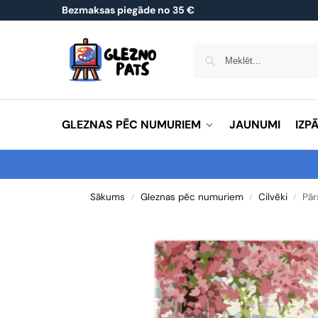
Bezmaksas piegāde no 35 €
GLEZNAS PĒC NUMURIEM
JAUNUMI
IZP
Sākums
Gleznas pēc numuriem
Cilvēki
Pār
/
/
/