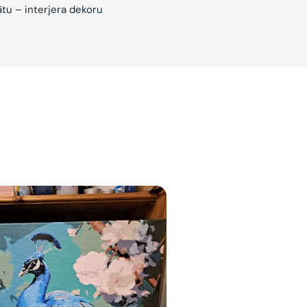
ātu – interjera dekoru
jam
am
bināties un
s domas 😌