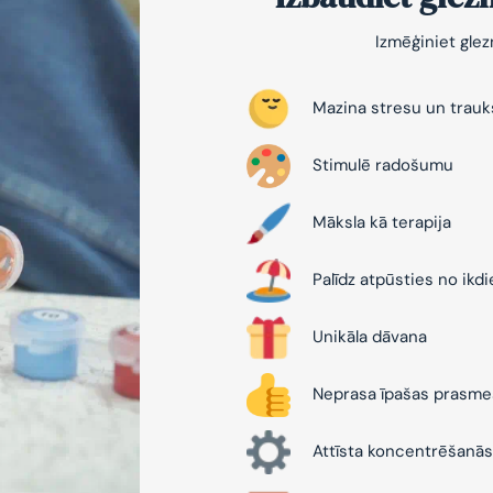
Izmēģiniet gle
Mazina stresu un trau
Stimulē radošumu
Māksla kā terapija
Palīdz atpūsties no ikd
Unikāla dāvana
Neprasa īpašas prasme
Attīsta koncentrēšanās