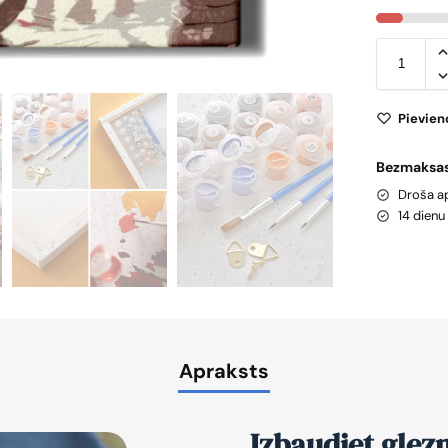
Pievien
Bezmaksas
Droša 
14 dien
Apraksts
Izbaudiet glez