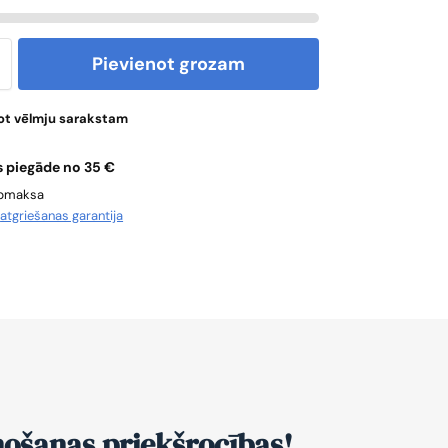
Pievienot grozam
ot vēlmju sarakstam
 piegāde no 35 €
apmaksa
u
atgriešanas garantija
nošanas priekšrocības!