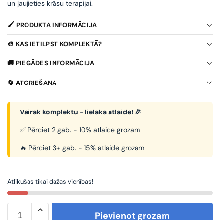
un ļaujieties krāsu terapijai.
🖌️ PRODUKTA INFORMĀCIJA
🎨 KAS IETILPST KOMPLEKTĀ?
🚚 PIEGĀDES INFORMĀCIJA
🔄 ATGRIEŠANA
Vairāk komplektu - lielāka atlaide! 🎉
✅ Pērciet 2 gab. - 10% atlaide grozam
🔥 Pērciet 3+ gab. - 15% atlaide grozam
Atlikušas tikai dažas vienības!
Pievienot grozam