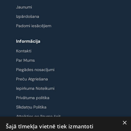
Jaunumi
Izpārdošana
Padomi iesācējiem
Informācija
Kontakti
Par Mums
Piegādes nosacījumi
Preču Atgriešana
Iepirkuma Noteikumi
Privātuma politika
Sīkdatņu Politika
Atteikties no līguma šeit
×
Šajā tīmekļa vietnē tiek izmantoti
Sazināsimies