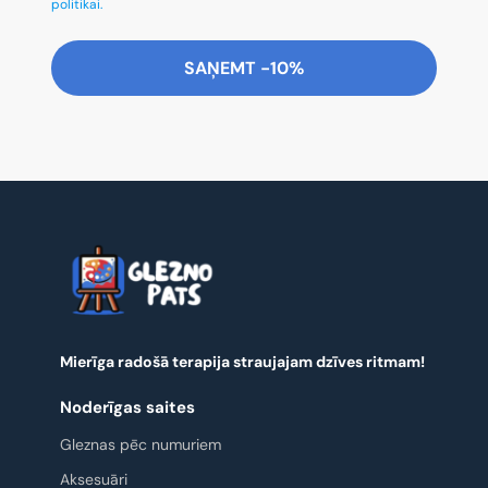
politikai.
SAŅEMT -10%
Mierīga radošā terapija straujajam dzīves ritmam!
Noderīgas saites
Gleznas pēc numuriem
Aksesuāri