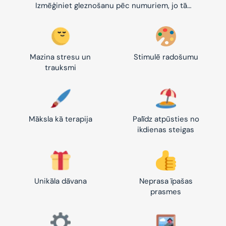
Izmēģiniet gleznošanu pēc numuriem, jo tā…
Mazina stresu un
Stimulē radošumu
trauksmi
Māksla kā terapija
Palīdz atpūsties no
ikdienas steigas
Unikāla dāvana
Neprasa īpašas
prasmes