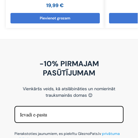
19,99
€
Pievienot grozam
-10% PIRMAJAM
PASŪTĪJUMAM
Vienkāršs veids, kā atslābināties un nomierināt
trauksmainās domas 😌
Pierakstoties jaunumiem, es piekrītu GleznoPats.lv
privātuma