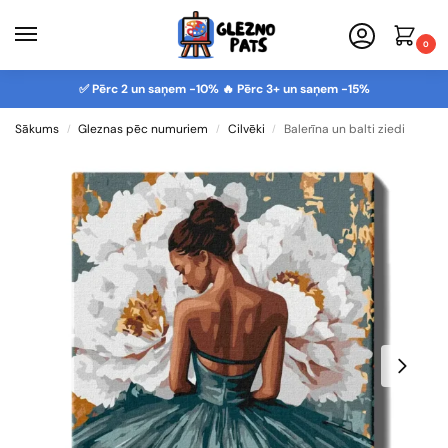
0
✅ Pērc 2 un saņem -10% 🔥 Pērc 3+ un saņem -15%
Sākums
Gleznas pēc numuriem
Cilvēki
Balerīna un balti ziedi
/
/
/