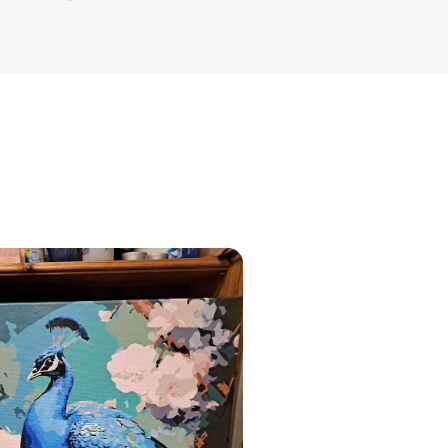
jam
am
bināties un
s domas 😌