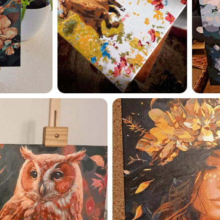
Esmu iepazinies ar GleznoP
privātuma politiku un piekrīt
GleznoPats.lv
Privātuma politika
SAŅEMT -10