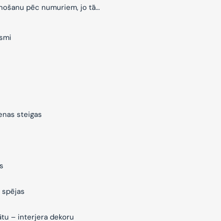
znošanu pēc numuriem, jo tā…
ksmi
ienas steigas
s
 spējas
ātu – interjera dekoru