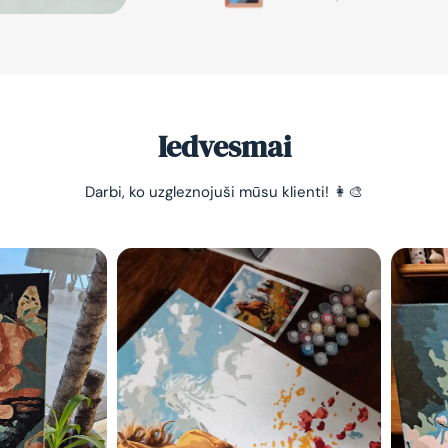
Iedvesmai
Darbi, ko uzgleznojuši mūsu klienti! 👩‍🎨
-10% pirma
pasūtījum
Vienkāršs veids, kā atslā
nomierināt trauksmainā