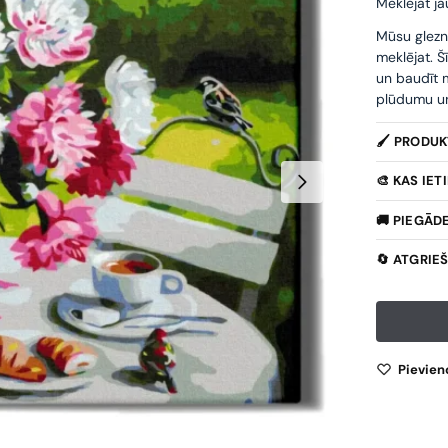
Meklējat ja
Mūsu glezn
meklējat. Š
un baudīt m
plūdumu un 
🖌️ PRODU
🎨 KAS IE
🚚 PIEGĀD
🔄 ATGRIE
Pievien