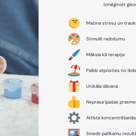
Izmēģiniet gle
Mazina stresu un trau
Stimulē radošumu
Māksla kā terapija
Palīdz atpūsties no ikd
Unikāla dāvana
Neprasa īpašas prasme
Attīsta koncentrēšanās
Sniedz patīkamu rezult