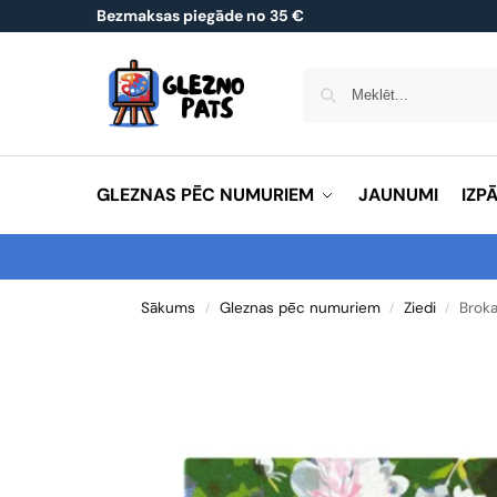
Bezmaksas piegāde no 35 €
GLEZNAS PĒC NUMURIEM
JAUNUMI
IZP
Sākums
Gleznas pēc numuriem
Ziedi
Broka
/
/
/