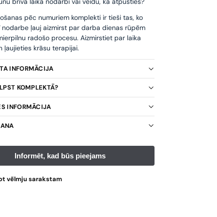
unu brīvā laika nodarbi vai veidu, kā atpūsties?
ošanas pēc numuriem komplekti ir tieši tas, ko
ī nodarbe ļauj aizmirst par darba dienas rūpēm
ierpilnu radošo procesu. Aizmirstiet par laika
ļaujieties krāsu terapijai.
KTA INFORMĀCIJA
TILPST KOMPLEKTĀ?
ES INFORMĀCIJA
ŠANA
ot vēlmju sarakstam