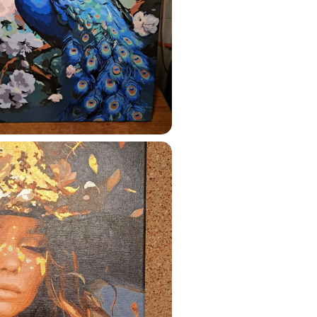
ats.lv
u tai
%