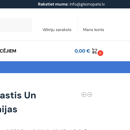
Rakstiet mums:
info@gleznopats.lv
Meklēt
Vēlmju saraksts
Mans konts
ĀCĒJIEM
0,00
€
0
astis Un
ijas