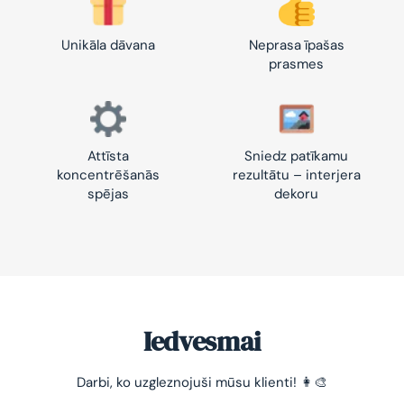
Unikāla dāvana
Neprasa īpašas
prasmes
Attīsta
Sniedz patīkamu
koncentrēšanās
rezultātu – interjera
spējas
dekoru
Iedvesmai
Darbi, ko uzgleznojuši mūsu klienti! 👩‍🎨