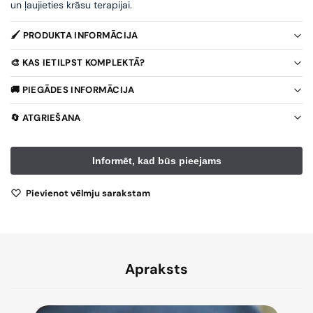
un ļaujieties krāsu terapijai.
🖌️ PRODUKTA INFORMĀCIJA
🎨 KAS IETILPST KOMPLEKTĀ?
🚚 PIEGĀDES INFORMĀCIJA
🔄 ATGRIEŠANA
Pievienot vēlmju sarakstam
Apraksts