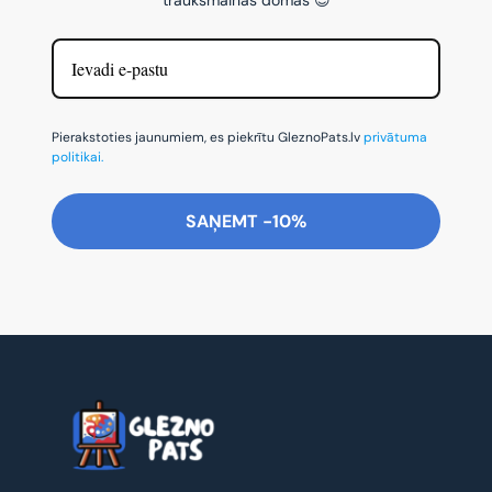
Pierakstoties jaunumiem, es piekrītu GleznoPats.lv
privātuma
politikai.
SAŅEMT -10%