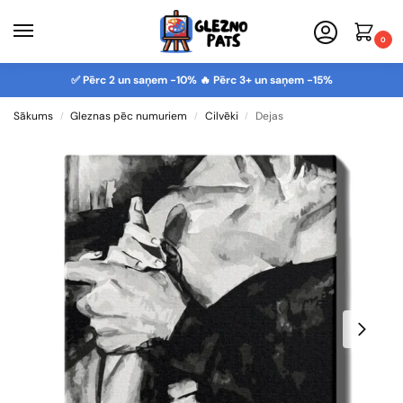
0
✅ Pērc 2 un saņem -10% 🔥 Pērc 3+ un saņem -15%
Sākums
Gleznas pēc numuriem
Cilvēki
Dejas
/
/
/