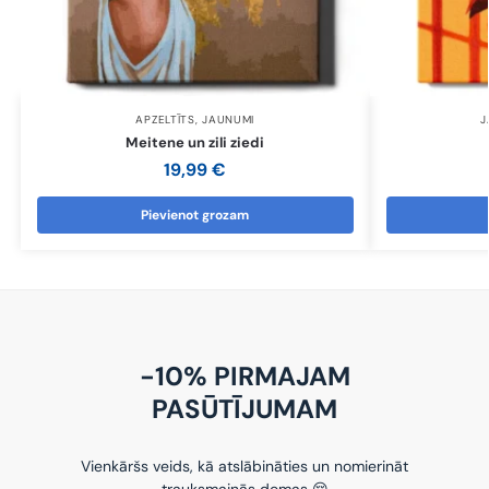
APZELTĪTS
,
JAUNUMI
J
Meitene un zili ziedi
19,99
€
Pievienot grozam
-10% PIRMAJAM
PASŪTĪJUMAM
Vienkāršs veids, kā atslābināties un nomierināt
trauksmainās domas 😌