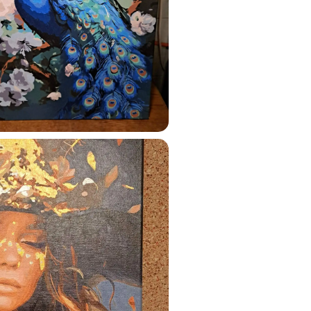
ats.lv
u tai
%