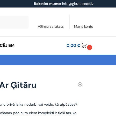
Rakstiet mums:
info@gleznopats.lv
Meklēt
Vēlmju saraksts
Mans konts
ĀCĒJIEM
0,00
€
0
 Ar Ģitāru
unu brīvā laika nodarbi vai veidu, kā atpūsties?
ošanas pēc numuriem komplekti ir tieši tas, ko