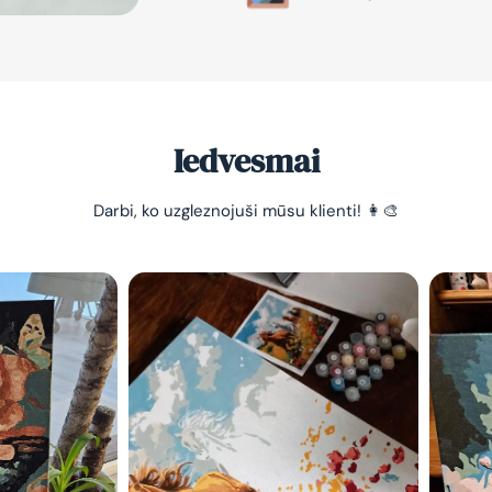
Iedvesmai
Darbi, ko uzgleznojuši mūsu klienti! 👩‍🎨
-10% pirma
pasūtījum
Vienkāršs veids, kā atslā
nomierināt trauksmainā