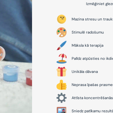
Izmēģiniet gle
Mazina stresu un trau
Stimulē radošumu
Māksla kā terapija
Palīdz atpūsties no ikd
Unikāla dāvana
Neprasa īpašas prasme
Attīsta koncentrēšanās
Sniedz patīkamu rezult