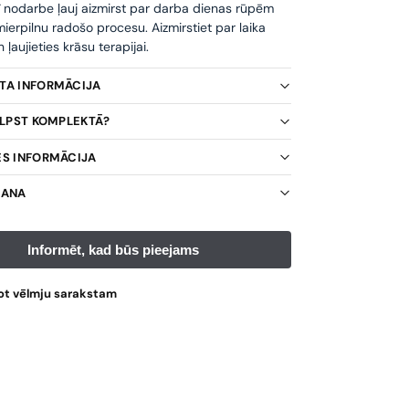
ī nodarbe ļauj aizmirst par darba dienas rūpēm
ierpilnu radošo procesu. Aizmirstiet par laika
ļaujieties krāsu terapijai.
KTA INFORMĀCIJA
TILPST KOMPLEKTĀ?
ES INFORMĀCIJA
ŠANA
ot vēlmju sarakstam