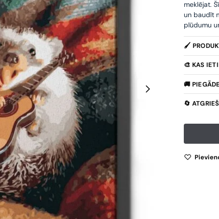
meklējat. Š
un baudīt m
plūdumu un 
🖌️ PRODU
🎨 KAS IE
🚚 PIEGĀD
🔄 ATGRIE
Pievien