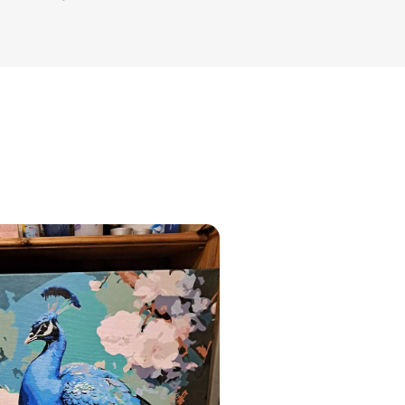
jam
am
bināties un
s domas 😌