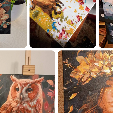
Esmu iepazinies ar GleznoP
privātuma politiku un piekrīt
GleznoPats.lv
Privātuma politika
SAŅEMT -10