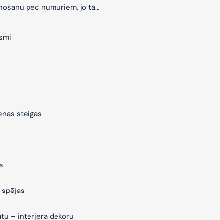
znošanu pēc numuriem, jo tā…
ksmi
ienas steigas
s
 spējas
ātu – interjera dekoru