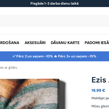
Piegāde 1-3 darba dienu laikā
ĀRDOŠANA
AKSESUĀRI
DĀVANU KARTE
PADOMI IES
✅ Pērc 2 un saņem -10% 🔥 Pērc 3+ un saņem -15%
zis ar ģitāru
Ezis
19,99
€
Meklējat ja
Mūsu glezn