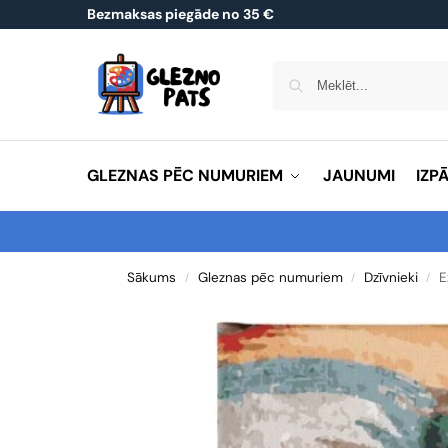
Bezmaksas piegāde no 35 €
GLEZNAS PĒC NUMURIEM
JAUNUMI
IZP
Sākums
Gleznas pēc numuriem
Dzīvnieki
E
/
/
/